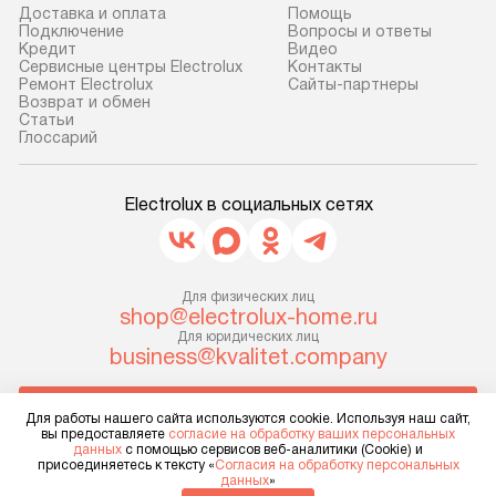
транспортной компании в г. Москва.
Готовые коммун
Доставка и оплата
Помощь
Подключение
Вопросы и ответы
Пожалуйста, уточняйте условия
предполагают, в
Кредит
Видео
доставки у менеджера при
от категории, на
Сервисные центры Electrolux
Контакты
Ремонт Electrolux
Сайты-партнеры
оформлении заказа.
установленной р
Возврат и обмен
к воде, крана и 
Cтатьи
В оговоренный день служба
Глоссарий
слива. Стандарт
доставки доставит упакованный
включает в себя:
прибор до двери или прихожей.
транспортировоч
Electrolux в социальных сетях
Если необходимо переместить
разблокировку п
прибор до места установки,
соединение отде
пожалуйста, предварительно
монтаж техники 
уточните это с менеджером.
Для физических лиц
на место с пров
shop@electrolux-home.ru
За данную услугу взимается
подключение к 
Для юридических лиц
дополнительная плата. Важно
business@kvalitet.company
коммуникациям, 
учитывать, что если размеры
и консультацию 
прибора не позволяют ему пройти
НАПИСАТЬ РУКОВОДСТВУ
В стандартную у
Для работы нашего сайта используются cookie. Используя наш сайт,
через дверной проем, сотрудники
вы предоставляете
согласие на обработку ваших персональных
не включаются: 
данных
с помощью сервисов веб-аналитики (Cookie) и
транспортной службы не могут
коммуникаций, 
Политика конфиденциальности
присоединяетесь к тексту «
Согласия на обработку персональных
демонтировать дверцы, ручки или
данных
»
Условия продажи
материалы, нав