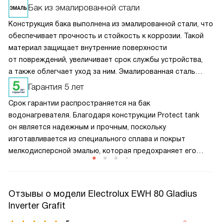
Бак из эмалированной стали
Конструкция бака выполнена из эмалированной стали, что
обеспечивает прочность и стойкость к коррозии. Такой
материал защищает внутренние поверхности
от повреждений, увеличивает срок службы устройства,
а также облегчает уход за ним. Эмалированная сталь
помогает сохранять качество воды и предотвращает
Гарантия 5 лет
накопление накипи, что важно для долговечной
Срок гарантии распространяется на бак
и стабильной работы водонагревателя. Это надежное
водонагревателя. Благодаря конструкции Protect tank
решение для долгосрочного использования.
он является надежным и прочным, поскольку
изготавливается из специального сплава и покрыт
мелкодисперсной эмалью, которая предохраняет его
от возникновения микротрещин вследствие перепадов
температур. А магниевый анод улавливает частицы,
способные вызвать появление ржавчины.
Отзывы о модели Electrolux EWH 80 Gladius
Inverter Grafit