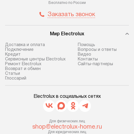
по Москве в пределах МКАД,
установление, п
Бесплатно по России
и отдельная доставка аксессуаров
и регулярное об
Заказать звонок
не предусмотрена. После 100%
обеспечивают п
предоплаты мы бесплатно
и эффективную 
доставляем заказ
техники, предо
Мир Electrolux
до представительства
ошибки и прежд
транспортной компании в г. Москва.
Готовые коммун
Доставка и оплата
Помощь
Подключение
Вопросы и ответы
Пожалуйста, уточняйте условия
предполагают, в
Кредит
Видео
доставки у менеджера при
от категории, на
Сервисные центры Electrolux
Контакты
Ремонт Electrolux
Сайты-партнеры
оформлении заказа.
установленной р
Возврат и обмен
к воде, крана и 
Cтатьи
В оговоренный день служба
Глоссарий
слива. Стандарт
доставки доставит упакованный
включает в себя:
прибор до двери или прихожей.
транспортировоч
Electrolux в социальных сетях
Если необходимо переместить
разблокировку п
прибор до места установки,
соединение отде
пожалуйста, предварительно
монтаж техники 
уточните это с менеджером.
Для физических лиц
на место с пров
shop@electrolux-home.ru
За данную услугу взимается
подключение к 
Для юридических лиц