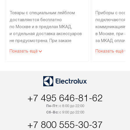
Товары с специальным лейблом
Приборы с особ
доставляются бесплатно
подключаются к
по Москве и в пределах МКАД,
коммуникациям 
и отдельная доставка аксессуаров
в Москве, при э
не предусмотрена. При заказе
за МКАД оплачив
бытовой техники от Electrolux,
Специалисты сер
Показать ещё
Показать ещё
рекомендуем обсудить
партнера заним
с менеджером удобное время
подключением б
доставки и способ оплаты. Товары
Electrolux. Устан
со статусом «В наличии» могут
профессиональн
быть отправлены покупателю
осуществляется
в течение трех дней. Если вам
плату, и дополни
+7 495 646-81-62
интересен товар «Под заказ»,
по монтажу опла
обсудите возможность его
прайсу. Сервис 
Пн-Пт:
с 8:00 до 22:00
приобретения с менеджером сайта.
гарантию 1 год 
Сб-Вс:
с 9:00 до 22:00
Товары с специальным лейблом
работы и испол
+7 800 555-30-37
доставляются бесплатно
материалы. Про