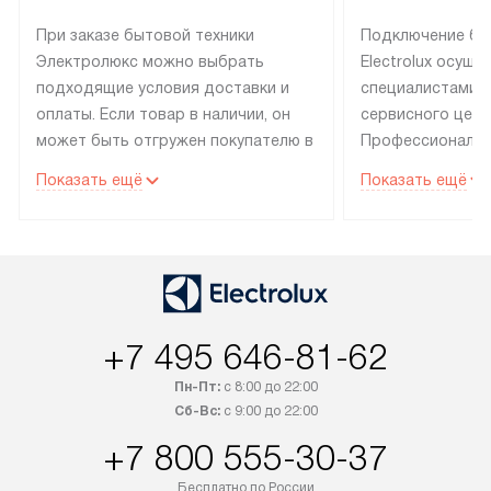
При заказе бытовой техники
Подключение бы
Электролюкс можно выбрать
Electrolux осуще
подходящие условия доставки и
специалистами 
оплаты. Если товар в наличии, он
сервисного цент
может быть отгружен покупателю в
Профессиональн
течение трех дней. Техника со
гарантия долгой
Показать ещё
Показать ещё
специальным лейблом
эксплуатации те
доставляется бесплатно по
техника со спец
Москве. Выезд за МКАД
подключается б
оплачивается дополнительно.
мастера за МКА
Возможна доставка товаров по
дополнительную 
России.
+7 495 646-81-62
Пн-Пт:
с 8:00 до 22:00
Сб-Вс:
с 9:00 до 22:00
+7 800 555-30-37
Бесплатно по России