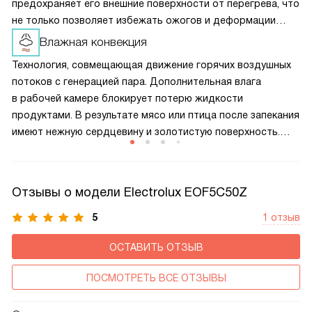
предохраняет его внешние поверхности от перегрева, что
не только позволяет избежать ожогов и деформации
кухонного гарнитура, но и помогает сократить
Влажная конвекция
теплопотери, а значит и снизить расход электроэнергии
Технология, совмещающая движение горячих воздушных
при приготовлении пищи.
потоков с генерацией пара. Дополнительная влага
в рабочей камере блокирует потерю жидкости
продуктами. В результате мясо или птица после запекания
имеют нежную сердцевину и золотистую поверхность.
Опция также помогает тесту лучше подниматься
и позволяет щадящим образом подогреть уже
приготовленные блюда, чтобы они не стали жесткими или
Отзывы о модели Electrolux EOF5C50Z
сухими.
5
1 отзыв
ОСТАВИТЬ ОТЗЫВ
ПОСМОТРЕТЬ ВСЕ ОТЗЫВЫ