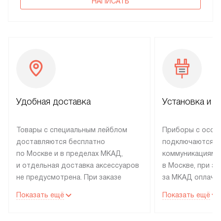
НАПИСАТЬ
Удобная доставка
Установка и н
Товары с специальным лейблом
Приборы с особ
доставляются бесплатно
подключаются к
по Москве и в пределах МКАД,
коммуникациям 
и отдельная доставка аксессуаров
в Москве, при э
не предусмотрена. При заказе
за МКАД оплачив
бытовой техники от Electrolux,
Специалисты сер
Показать ещё
Показать ещё
рекомендуем обсудить
партнера заним
с менеджером удобное время
подключением б