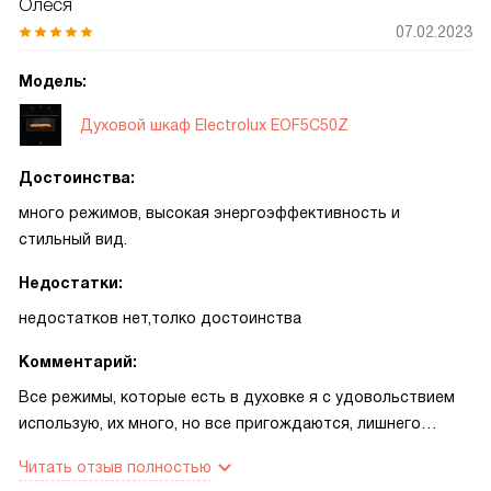
Олеся
07.02.2023
Модель:
Духовой шкаф Electrolux EOF5C50Z
Достоинства:
много режимов, высокая энергоэффективность и
стильный вид.
Недостатки:
недостатков нет,толко достоинства
Комментарий:
Все режимы, которые есть в духовке я с удовольствием
использую, их много, но все пригождаются, лишнего
ничего нет. Верх-низ и только низ – для пирогов и торов
Читать отзыв полностью
подходят. Конвекция – когда несколько блюд