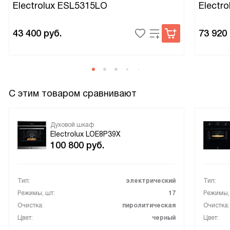
Electrolux ESL5315LO
Electr
43 400
руб.
73 920
С этим товаром сравнивают
Духовой шкаф
Electrolux LOE8P39X
100 800
руб.
Тип:
электрический
Тип:
Режимы, шт:
17
Режимы,
Очистка:
пиролитическая
Очистка:
Цвет:
черный
Цвет: