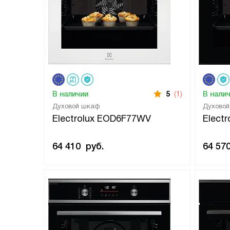
В наличии
5
(1)
В нали
Духовой шкаф
Духово
Electrolux EOD6F77WV
Elect
64 410
руб.
64 57