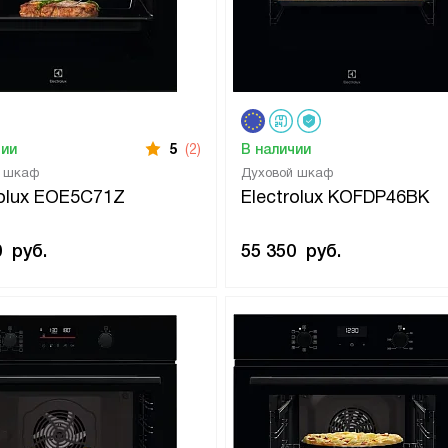
чии
5
(2)
В наличии
й шкаф
Духовой шкаф
rolux EOE5C71Z
Electrolux KOFDP46BK
0
руб.
55 350
руб.