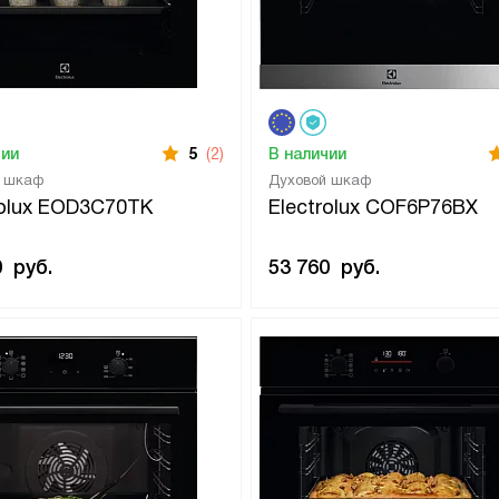
чии
5
(2)
В наличии
й шкаф
Духовой шкаф
rolux EOD3C70TK
Electrolux COF6P76BX
0
руб.
53 760
руб.