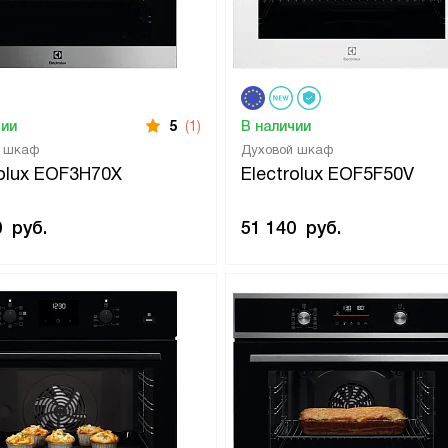
чии
5
(1)
В наличии
й шкаф
Духовой шкаф
rolux EOF3H70X
Electrolux EOF5F50V
0
руб.
51 140
руб.