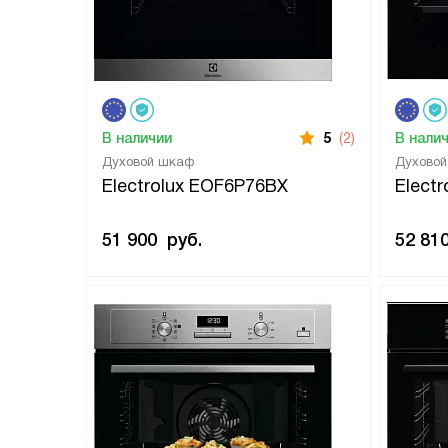
В наличии
5
(2)
В нали
Духовой шкаф
Духово
Electrolux EOF6P76BX
Elect
51 900
руб.
52 81