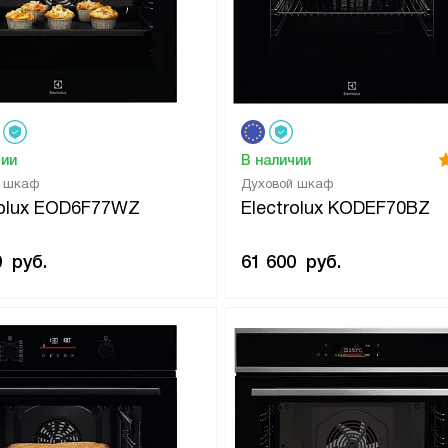
чии
В наличии
й шкаф
Духовой шкаф
rolux EOD6F77WZ
Electrolux KODEF70BZ
0
руб.
61 600
руб.