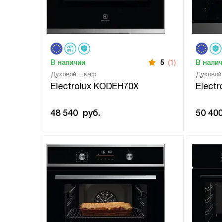
В наличии
5
(1)
В нали
Духовой шкаф
Духово
Electrolux KODEH70X
Elect
48 540
руб.
50 40