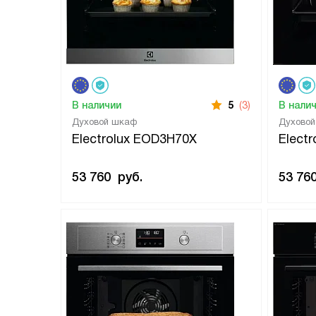
В наличии
5
(3)
В нали
Духовой шкаф
Духово
Electrolux EOD3H70X
Elect
53 760
руб.
53 76