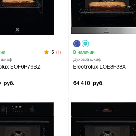
чии
5
(1)
В наличии
й шкаф
Духовой шкаф
rolux EOF6P76BZ
Electrolux LOE8F38X
0
руб.
64 410
руб.