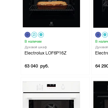
В наличии
В нали
Духовой шкаф
Духово
Electrolux LOF6P16Z
Elect
63 040
руб.
64 29