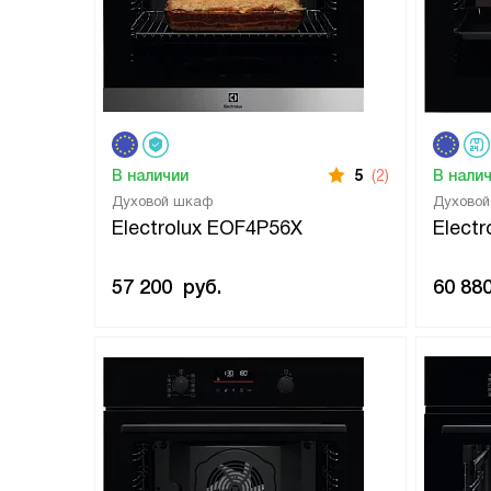
В наличии
5
(2)
В нали
Духовой шкаф
Духово
Electrolux EOF4P56X
Elect
57 200
руб.
60 88