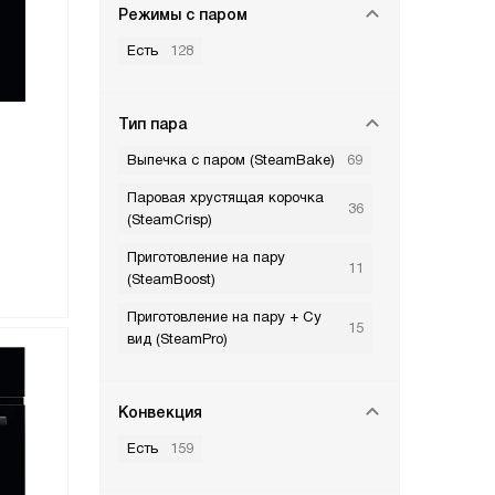
Режимы с паром
Есть
128
Тип пара
Выпечка с паром (SteamBake)
69
Паровая хрустящая корочка
36
(SteamCrisp)
Приготовление на пару
11
(SteamBoost)
Приготовление на пару + Су
15
вид (SteamPro)
Конвекция
Есть
159