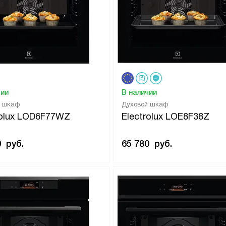
чии
В наличии
й шкаф
Духовой шкаф
rolux LOD6F77WZ
Electrolux LOE8F38Z
0
руб.
65 780
руб.