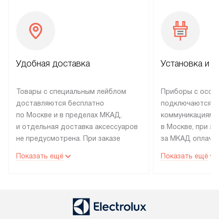
Удобная доставка
Установка и н
Товары с специальным лейблом
Приборы с особ
доставляются бесплатно
подключаются к
по Москве и в пределах МКАД,
коммуникациям 
и отдельная доставка аксессуаров
в Москве, при э
не предусмотрена. При заказе
за МКАД оплачив
бытовой техники от Electrolux,
Специалисты сер
Показать ещё
Показать ещё
рекомендуем обсудить
партнера заним
с менеджером удобное время
подключением б
доставки и способ оплаты. Товары
Electrolux. Устан
со статусом «В наличии» могут
профессиональн
быть отправлены покупателю
осуществляется