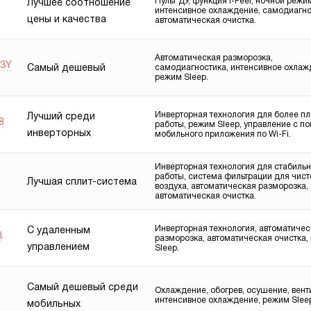
Пульт ДУ, функция I-Feel, ночной режи
Лучшее соотношение
интенсивное охлаждение, самодиагно
цены и качества
автоматическая очистка.
Автоматическая разморозка,
23Y
Самый дешевый
самодиагностика, интенсивное охлаж
режим Sleep.
Инверторная технология для более п
Лучший среди
8
работы, режим Sleep, управление с 
инверторных
мобильного приложения по Wi-Fi.
Инверторная технология для стабиль
работы, система фильтрации для чист
Лучшая сплит-система
воздуха, автоматическая разморозка,
автоматическая очистка.
Инверторная технология, автоматичес
С удаленным
3
разморозка, автоматическая очистка,
управлением
Sleep.
Самый дешевый среди
Охлаждение, обогрев, осушение, вент
интенсивное охлаждение, режим Slee
мобильных