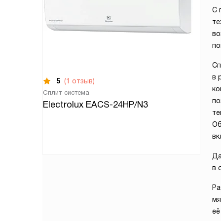
С 
те
во
по
Сп
в 
5
(1 отзыв)
ко
Сплит-система
по
Electrolux EACS-24HP/N3
те
Об
вк
Да
в 
Ра
мя
её