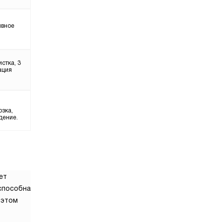
ивное
стка, 3
ация
озка,
дение.
ет
 способна
 этом