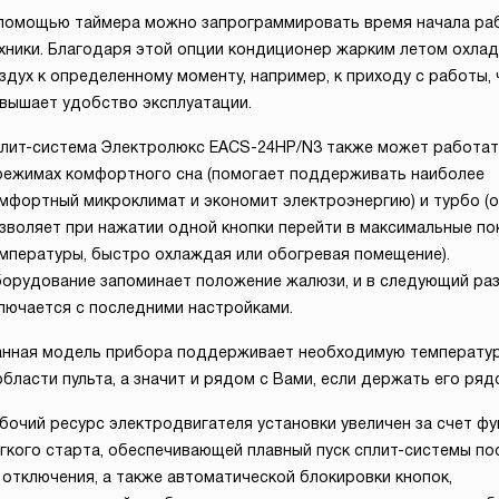
помощью таймера можно запрограммировать время начала ра
хники. Благодаря этой опции кондиционер жарким летом охла
здух к определенному моменту, например, к приходу с работы, 
вышает удобство эксплуатации.
лит-система Электролюкс EACS-24HP/N3 также может работат
режимах комфортного сна (помогает поддерживать наиболее
мфортный микроклимат и экономит электроэнергию) и турбо (
зволяет при нажатии одной кнопки перейти в максимальные по
мпературы, быстро охлаждая или обогревая помещение).
орудование запоминает положение жалюзи, и в следующий ра
лючается с последними настройками.
нная модель прибора поддерживает необходимую температу
области пульта, а значит и рядом с Вами, если держать его ряд
бочий ресурс электродвигателя установки увеличен за счет фу
гкого старта, обеспечивающей плавный пуск сплит-системы по
 отключения, а также автоматической блокировки кнопок,