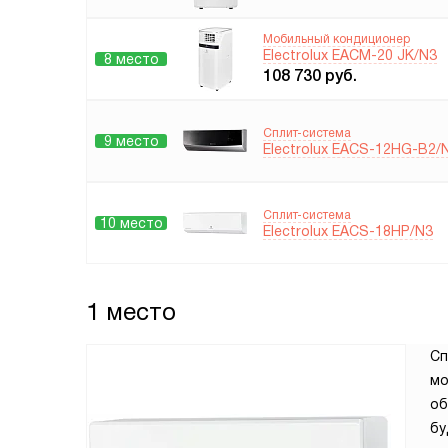
Мобильный кондиционер
Electrolux EACM-20 JK/N3
8 место
108 730
руб.
Сплит-система
9 место
Electrolux EACS-12HG-B2/
Сплит-система
10 место
Electrolux EACS-18HP/N3
1 место
Сп
мо
об
бу