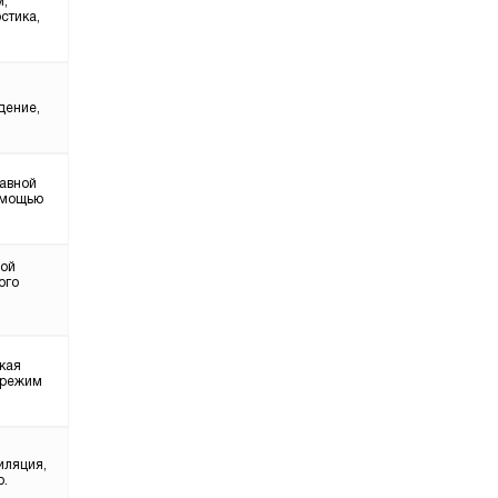
м,
стика,
дение,
лавной
помощью
ной
ого
кая
 режим
иляция,
p.