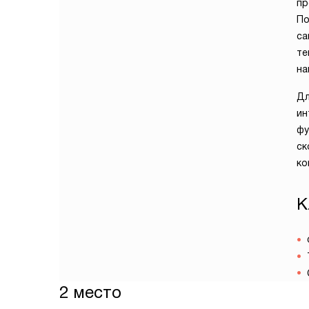
пр
По
са
те
на
Дл
ин
фу
ск
ко
К
2 место