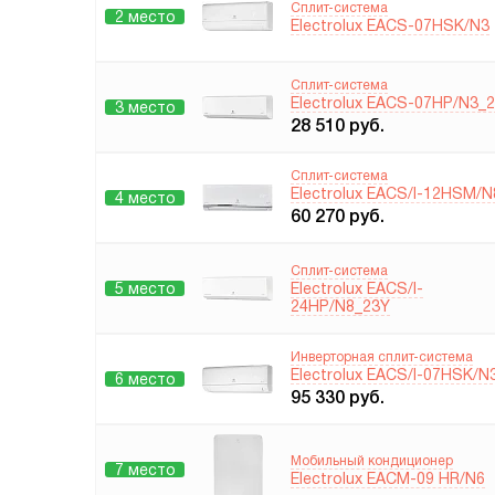
Сплит-система
2 место
Electrolux EACS-07HSK/N3
Сплит-система
Electrolux EACS-07HP/N3_
3 место
28 510
руб.
Сплит-система
Electrolux EACS/I-12HSM/N
4 место
60 270
руб.
Сплит-система
5 место
Electrolux EACS/I-
24HP/N8_23Y
Инверторная сплит-система
Electrolux EACS/I-07HSK/N
6 место
95 330
руб.
Мобильный кондиционер
7 место
Electrolux EACM-09 HR/N6