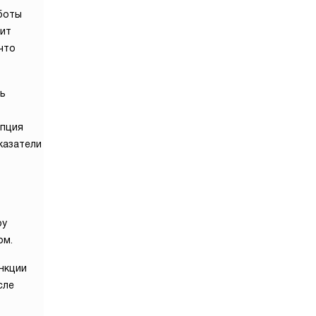
боты
дит
что
ь
опция
казатели
з
ру
ом.
нкции
сле