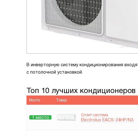
В инверторную систему кондиционирования входя
с потолочной установкой.
Топ 10 лучших кондиционеров E
Место
Товар
Сплит-система
1 место
Electrolux EACS-24HP/N3