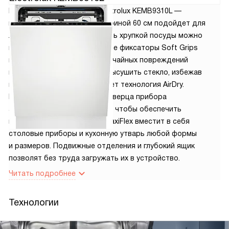
Посудомоечная машина Electrolux KEMB9310L —
полноразмерная модель шириной 60 см подойдет для
любой кухни. За безопасность хрупкой посуды можно
не беспокоиться специальные фиксаторы Soft Grips
и Soft Spikes защитят от случайных повреждений
во время мытья. Идеально высушить стекло, избежав
появления разводов, поможет технология AirDry.
По завершении программы дверца прибора
автоматически открывается, чтобы обеспечить
вентиляцию камеры. Ящик MaxiFlex вместит в себя
столовые приборы и кухонную утварь любой формы
и размеров. Подвижные отделения и глубокий ящик
позволят без труда загружать их в устройство.
Читать подробнее
Технологии