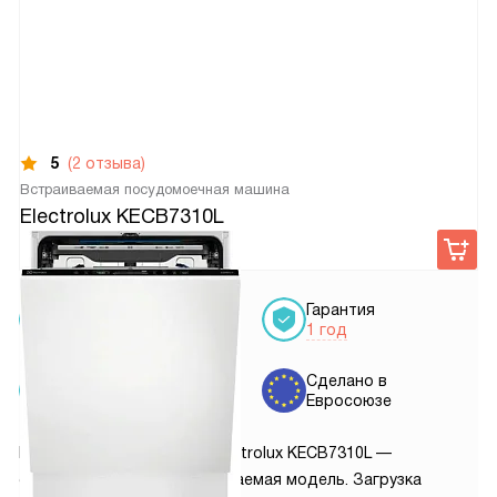
5
(2 отзыва)
Встраиваемая посудомоечная машина
Electrolux KECB7310L
175 690
руб.
Бесплатная
Гарантия
доставка
1 год
Бесплатная
Сделано в
установка
Евросоюзе
Посудомоечная машина Electrolux KECB7310L —
современная полновстраиваемая модель. Загрузка