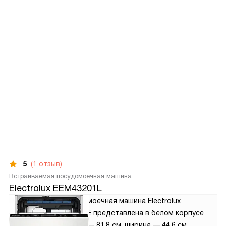
5
(1 отзыв)
Встраиваемая посудомоечная машина
Electrolux EEM43201L
Встраиваемая посудомоечная машина Electrolux
EEM43201L S199YB801E представлена в белом корпусе
с габаритами: высота — 81,8 см, ширина — 44,6 см,