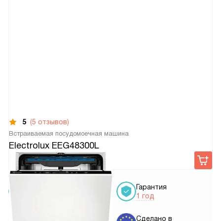
5
(5 отзывов)
Встраиваемая посудомоечная машина
Electrolux EEG48300L
60 770
руб.
Условия
Гарантия
доставки
1 год
Установка
Сделано в