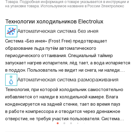
Товара. Подробная информация о товаре указывается в инструкции и
на упаковке товара. Используемое название в России Электролюкс
Технологии холодильников Electrolux
Автоматическая система без инея
Система «Без инея» (Frost Free) предотвращает
образование льда путём автоматического
периодического оттаивания. Специальный таймер
запускает нагрев испарителя, лёд тает, а вода испаряется
в поддон. Пользователь не видит ни снега, ни наледи.
Холодильник работает без потери эффективности,
Автоматическая система размораживания
а продукты не замерзают в комок.
Технология, при которой холодильник самостоятельно
избавляется от наледи в холодильной камере. Влага
конденсируется на задней стенке, тает во время пауз
в работе компрессора и отводится через дренажное
отверстие, не требуя участия пользователя. Система
избавляет от необходимости частой ручной разморозки.