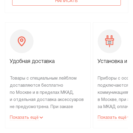
НАПИСАТЬ
Удобная доставка
Установка и н
Товары с специальным лейблом
Приборы с особ
доставляются бесплатно
подключаются к
по Москве и в пределах МКАД,
коммуникациям 
и отдельная доставка аксессуаров
в Москве, при э
не предусмотрена. При заказе
за МКАД оплачив
бытовой техники от Electrolux,
Специалисты сер
Показать ещё
Показать ещё
рекомендуем обсудить
партнера заним
с менеджером удобное время
подключением б