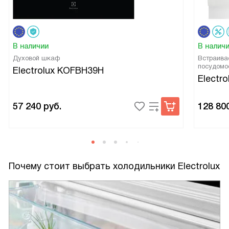
В наличии
В налич
Духовой шкаф
Встраива
посудомо
Electrolux KOFBH39H
Electr
57 240
руб.
128 80
Почему стоит выбрать холодильники Electrolux