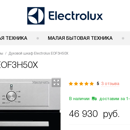
Я ТЕХНИКА
МАЛАЯ БЫТОВАЯ ТЕХНИКА
фы
Духовой шкаф Electrolux EOF3H50X
 EOF3H50X
5
3 отзыва
В наличии
доставим за
1
46 930
руб.