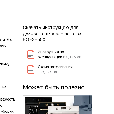
Скачать инструкцию для
духового шкафа
Electrolux
EOF3H50X
ти. Его
 ему
Инструкция по
эксплуатации
PDF, 1.05 MB
печку
Схема встраивания
JPG, 57.15 KB
Может быть полезно
йшие
свежесть
но
 уборки.