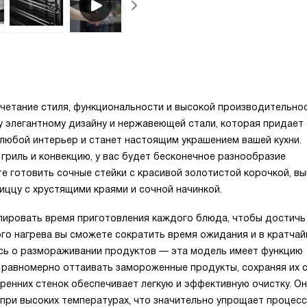
четание стиля, функциональности и высокой производительнос
у элегантному дизайну и нержавеющей стали, которая придает
 любой интерьер и станет настоящим украшением вашей кухни.
гриль и конвекцию, у вас будет бесконечное разнообразие
е готовить сочные стейки с красивой золотистой корочкой, вы
иццу с хрустящими краями и сочной начинкой.
лировать время приготовления каждого блюда, чтобы достичь
ого нагрева вы сможете сократить время ожидания и в кратча
есь о размораживании продуктов — эта модель имеет функцию
 равномерно оттаивать замороженные продукты, сохраняя их 
тренних стенок обеспечивает легкую и эффективную очистку. О
 при высоких температурах, что значительно упрощает процесс