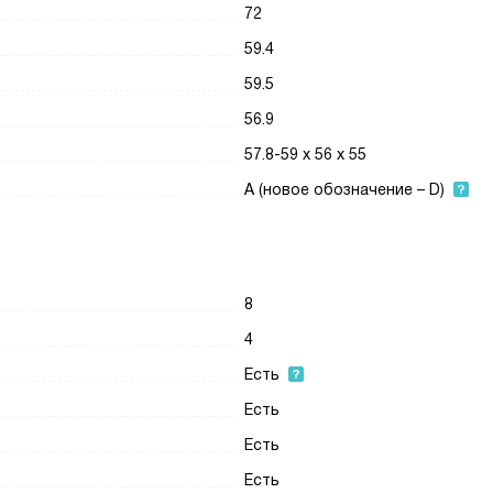
72
59.4
59.5
56.9
57.8-59 х 56 х 55
A (новое обозначение – D)
8
4
Есть
Есть
Есть
Есть