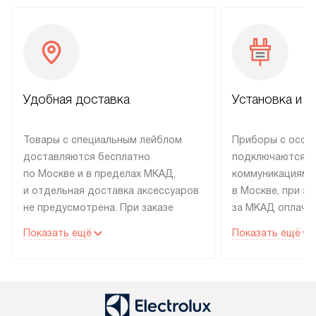
Удобная доставка
Установка и н
Товары с специальным лейблом
Приборы с особ
доставляются бесплатно
подключаются к
по Москве и в пределах МКАД,
коммуникациям 
и отдельная доставка аксессуаров
в Москве, при э
не предусмотрена. При заказе
за МКАД оплачив
бытовой техники от Electrolux,
Специалисты сер
Показать ещё
Показать ещё
рекомендуем обсудить
партнера заним
с менеджером удобное время
подключением б
доставки и способ оплаты. Товары
Electrolux. Устан
со статусом «В наличии» могут
профессиональн
быть отправлены покупателю
осуществляется