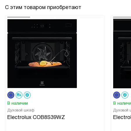
С этим товаром приобретают
В наличии
В налич
Духовой шкаф
Духовой
Electrolux COB8S39WZ
Electr