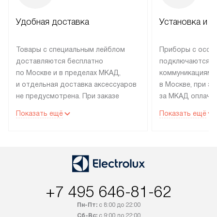
Удобная доставка
Установка и н
Товары с специальным лейблом
Приборы с особ
доставляются бесплатно
подключаются к
по Москве и в пределах МКАД,
коммуникациям 
и отдельная доставка аксессуаров
в Москве, при э
не предусмотрена. При заказе
за МКАД оплачив
бытовой техники от Electrolux,
Специалисты сер
Показать ещё
Показать ещё
рекомендуем обсудить
партнера заним
с менеджером удобное время
подключением б
доставки и способ оплаты. Товары
Electrolux. Устан
со статусом «В наличии» могут
профессиональн
быть отправлены покупателю
осуществляется
в течение трех дней. Если вам
плату, и дополни
+7 495 646-81-62
интересен товар «Под заказ»,
по монтажу опла
обсудите возможность его
прайсу. Сервис 
Пн-Пт:
с 8:00 до 22:00
приобретения с менеджером сайта.
гарантию 1 год 
Сб-Вс:
с 9:00 до 22:00