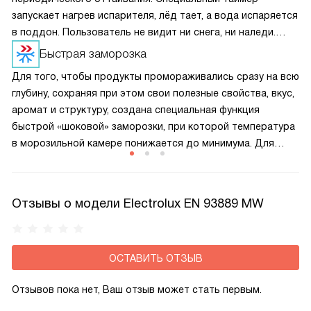
запускает нагрев испарителя, лёд тает, а вода испаряется
в поддон. Пользователь не видит ни снега, ни наледи.
Холодильник работает без потери эффективности,
Быстрая заморозка
а продукты не замерзают в комок.
Для того, чтобы продукты промораживались сразу на всю
глубину, сохраняя при этом свои полезные свойства, вкус,
аромат и структуру, создана специальная функция
быстрой «шоковой» заморозки, при которой температура
в морозильной камере понижается до минимума. Для
лучшего результата необходимо включать ее немного
заранее, прежде чем помещать внутрь продукты.
Отзывы о модели Electrolux EN 93889 MW
ОСТАВИТЬ ОТЗЫВ
Отзывов пока нет, Ваш отзыв может стать первым.