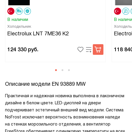
В наличии
В налич
Холодильник
Холодиль
Electrolux LNT 7ME36 K2
Electr
124 330
руб.
118 84
Описание модели
EN 93889 MW
Практичная и надежная новинка выполнена в лаконичном
дизайне в белом цвете. LED-дисплей на двери
подчеркивает эстетичный внешний вид модели. Система
NoFrost исключает вероятность возникновения наледи
на стенках морозильного отделения, а вентилятор
FreeStore обеспечивает одинаковую температуру на всех