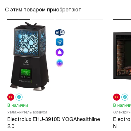
С этим товаром приобретают
В наличии
В налич
Увлажнитель воздуха
Электрич
Electrolux EHU-3910D YOGAhealthline
Electr
2.0
N