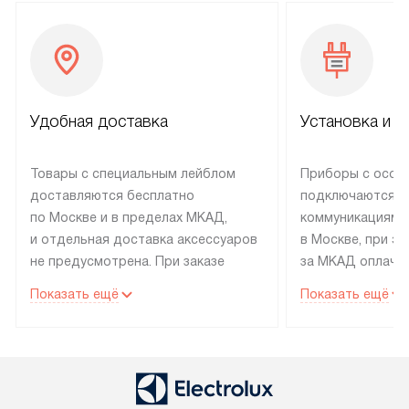
Удобная доставка
Установка и н
Товары с специальным лейблом
Приборы с особ
доставляются бесплатно
подключаются к
по Москве и в пределах МКАД,
коммуникациям 
и отдельная доставка аксессуаров
в Москве, при э
не предусмотрена. При заказе
за МКАД оплачив
бытовой техники от Electrolux,
Специалисты сер
Показать ещё
Показать ещё
рекомендуем обсудить
партнера заним
с менеджером удобное время
подключением б
доставки и способ оплаты. Товары
Electrolux. Устан
со статусом «В наличии» могут
профессиональн
быть отправлены покупателю
осуществляется