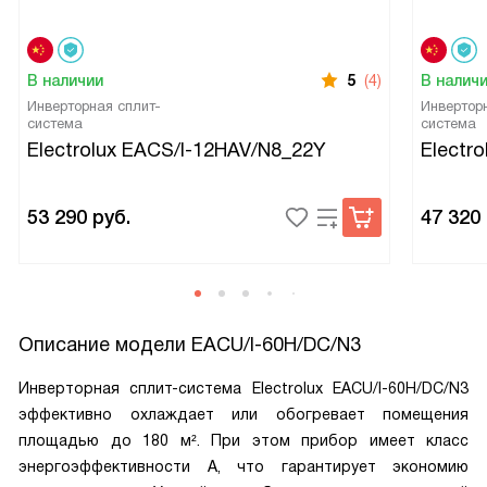
В наличии
5
(4)
В налич
Инверторная сплит-
Инвертор
система
система
Electrolux EACS/I-12HAV/N8_22Y
Electr
53 290
руб.
47 320
Описание модели
EACU/I-60H/DC/N3
Инверторная сплит-система Electrolux EACU/I-60H/DC/N3
эффективно охлаждает или обогревает помещения
площадью до 180 м². При этом прибор имеет класс
энергоэффективности А, что гарантирует экономию