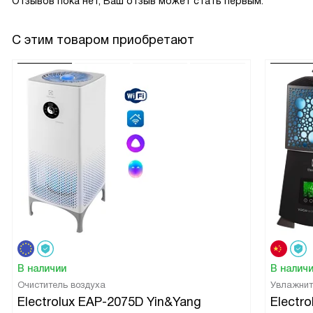
Отзывов пока нет, Ваш отзыв может стать первым.
С этим товаром приобретают
В наличии
В налич
Очиститель воздуха
Увлажнит
Electrolux EAP-2075D Yin&Yang
Electr