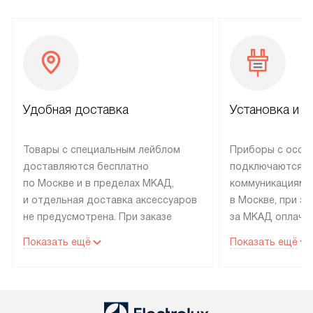
Удобная доставка
Установка и н
Товары с специальным лейблом
Приборы с особ
доставляются бесплатно
подключаются к
по Москве и в пределах МКАД,
коммуникациям 
и отдельная доставка аксессуаров
в Москве, при э
не предусмотрена. При заказе
за МКАД оплачив
бытовой техники от Electrolux,
Специалисты сер
Показать ещё
Показать ещё
рекомендуем обсудить
партнера заним
с менеджером удобное время
подключением б
доставки и способ оплаты. Товары
Electrolux. Устан
со статусом «В наличии» могут
профессиональн