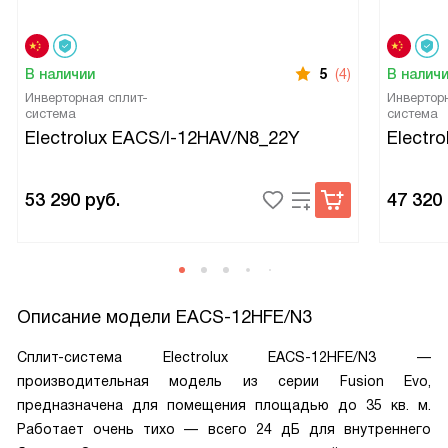
В наличии
5
(4)
В налич
Инверторная сплит-
Инвертор
система
система
Electrolux EACS/I-12HAV/N8_22Y
Electr
53 290
руб.
47 320
Описание модели
EACS-12HFE/N3
Сплит-система Electrolux EACS-12HFE/N3 —
производительная модель из серии Fusion Evo,
предназначена для помещения площадью до 35 кв. м.
Работает очень тихо — всего 24 дБ для внутреннего