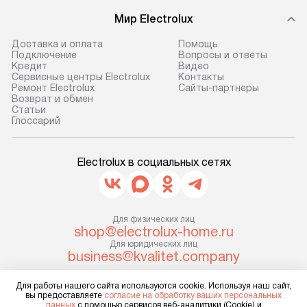
доставляем заказ
техники, предо
Мир Electrolux
до представительства
ошибки и прежд
транспортной компании в г. Москва.
Готовые коммун
Доставка и оплата
Помощь
Подключение
Вопросы и ответы
Пожалуйста, уточняйте условия
предполагают, в
Кредит
Видео
доставки у менеджера при
от категории, на
Сервисные центры Electrolux
Контакты
Ремонт Electrolux
Сайты-партнеры
оформлении заказа.
установленной р
Возврат и обмен
к воде, крана и 
Cтатьи
В оговоренный день служба
Глоссарий
слива. Стандарт
доставки доставит упакованный
включает в себя:
прибор до двери или прихожей.
транспортировоч
Electrolux в социальных сетях
Если необходимо переместить
разблокировку п
прибор до места установки,
соединение отде
пожалуйста, предварительно
монтаж техники 
уточните это с менеджером.
Для физических лиц
на место с пров
shop@electrolux-home.ru
За данную услугу взимается
подключение к 
Для юридических лиц
дополнительная плата. Важно
business@kvalitet.company
коммуникациям, 
учитывать, что если размеры
и консультацию 
прибора не позволяют ему пройти
Для работы нашего сайта используются cookie. Используя наш сайт,
НАПИСАТЬ РУКОВОДСТВУ
В стандартную у
вы предоставляете
согласие на обработку ваших персональных
через дверной проем, сотрудники
данных
с помощью сервисов веб-аналитики (Cookie) и
не включаются: 