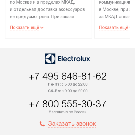
по Москве и в пределах МКАД,
коммуникациям 
и отдельная доставка аксессуаров
в Москве, при э
не предусмотрена. При заказе
за МКАД оплачив
бытовой техники от Electrolux,
Специалисты сер
Показать ещё
Показать ещё
рекомендуем обсудить
партнера заним
с менеджером удобное время
подключением б
доставки и способ оплаты. Товары
Electrolux. Устан
со статусом «В наличии» могут
профессиональн
быть отправлены покупателю
осуществляется
в течение трех дней. Если вам
плату, и дополни
+7 495 646-81-62
интересен товар «Под заказ»,
по монтажу опла
обсудите возможность его
прайсу. Сервис 
Пн-Пт:
с 8:00 до 22:00
приобретения с менеджером сайта.
гарантию 1 год 
Сб-Вс:
с 9:00 до 22:00
Товары с специальным лейблом
работы и испол
+7 800 555-30-37
доставляются бесплатно
материалы. Про
по Москве в пределах МКАД,
установление, п
Бесплатно по России
и отдельная доставка аксессуаров
и регулярное об
Заказать звонок
не предусмотрена. После 100%
обеспечивают п
предоплаты мы бесплатно
и эффективную 