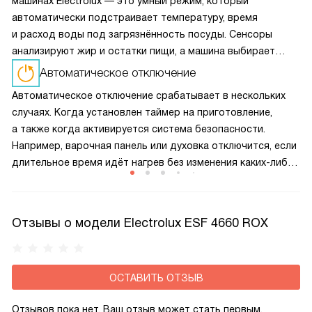
машинах Electrolux — это умный режим, который
автоматически подстраивает температуру, время
и расход воды под загрязнённость посуды. Сенсоры
анализируют жир и остатки пищи, а машина выбирает
оптимальный цикл — экономя энергию и воду без потери
Автоматическое отключение
качества мойки.
Автоматическое отключение срабатывает в нескольких
случаях. Когда установлен таймер на приготовление,
а также когда активируется система безопасности.
Например, варочная панель или духовка отключится, если
длительное время идёт нагрев без изменения каких-либо
настроек, при заливе панели управления. Также приборы
отключатся в случае обнаружения неполадок
Отзывы о модели Electrolux ESF 4660 ROX
ОСТАВИТЬ ОТЗЫВ
Отзывов пока нет, Ваш отзыв может стать первым.