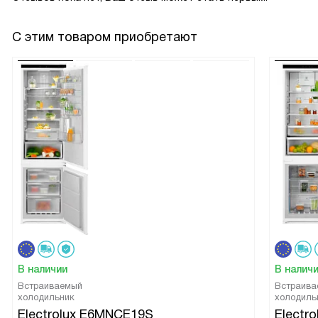
С этим товаром приобретают
В наличии
В налич
Встраиваемый
Встраива
холодильник
холодиль
Electrolux E6MNCE19S
Electr