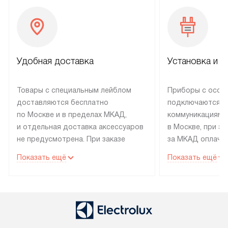
Удобная доставка
Установка и н
Товары с специальным лейблом
Приборы с особ
доставляются бесплатно
подключаются к
по Москве и в пределах МКАД,
коммуникациям 
и отдельная доставка аксессуаров
в Москве, при э
не предусмотрена. При заказе
за МКАД оплачив
бытовой техники от Electrolux,
Специалисты сер
Показать ещё
Показать ещё
рекомендуем обсудить
партнера заним
с менеджером удобное время
подключением б
доставки и способ оплаты. Товары
Electrolux. Устан
со статусом «В наличии» могут
профессиональн
быть отправлены покупателю
осуществляется
в течение трех дней. Если вам
плату, и дополни