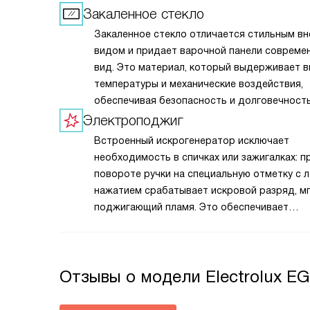
Закаленное стекло
Закаленное стекло отличается стильным в
видом и придает варочной панели совреме
вид. Это материал, который выдерживает 
температуры и механические воздействия,
обеспечивая безопасность и долговечност
использования. Закаленное стекло легко о
Электроподжиг
от загрязнений и пятен, сохраняя блеск и
Встроенный искрогенератор исключает
привлекательный внешний вид. Оно устойчи
необходимость в спичках или зажигалках: п
царапинам и повреждениям, что делает его
повороте ручки на специальную отметку с л
идеальным для частого использования в
нажатием срабатывает искровой разряд, м
интенсивной кухонной среде.
поджигающий пламя. Это обеспечивает
безопасность эксплуатации, предотвращая
накопление газа до момента розжига.
Отзывы о модели Electrolux E