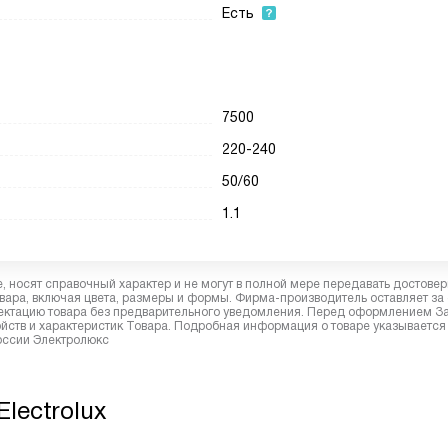
Есть
7500
220-240
50/60
1.1
 носят справочный характер и не могут в полной мере передавать достове
вара, включая цвета, размеры и формы. Фирма-производитель оставляет за
лектацию товара без предварительного уведомления. Перед оформлением З
йств и характеристик Товара. Подробная информация о товаре указывается
России Электролюкс
lectrolux