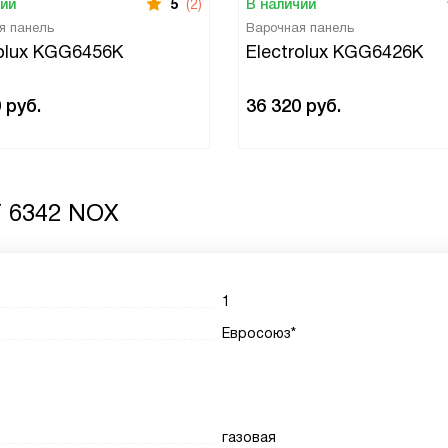
чии
5
(2)
В наличии
я панель
Варочная панель
rolux KGG6456K
Electrolux KGG6426K
0
руб.
36 320
руб.
T 6342 NOX
1
Евросоюз*
газовая