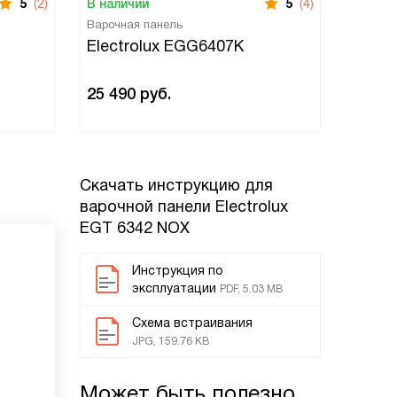
5
(2)
В наличии
5
(4)
В нали
Варочная панель
Варочн
Electrolux EGG6407K
Elect
25 490
руб.
33 99
Скачать инструкцию для
варочной панели
Electrolux
EGT 6342 NOX
Инструкция по
эксплуатации
PDF, 5.03 MB
Схема встраивания
JPG, 159.76 KB
Может быть полезно