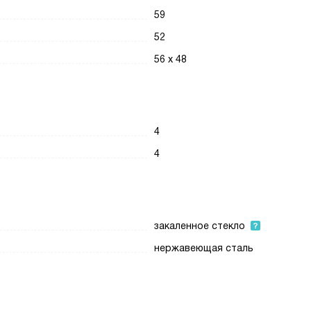
59
52
56 х 48
4
4
закаленное стекло
нержавеющая сталь