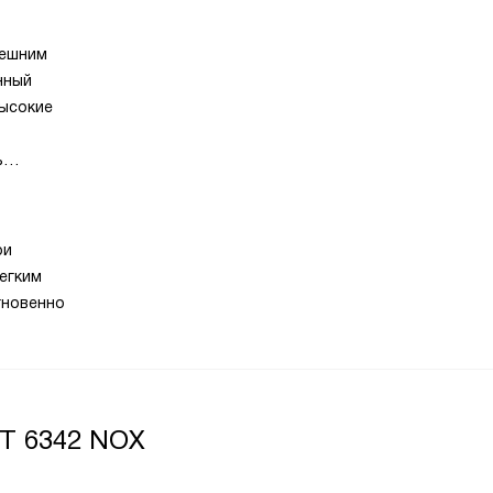
нешним
нный
высокие
ь
чищается
во к
ри
егким
гновенно
GT 6342 NOX