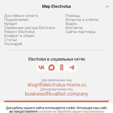
доставляем заказ
техники, предо
Мир Electrolux
до представительства
ошибки и прежд
транспортной компании в г. Москва.
Готовые коммун
Доставка и оплата
Помощь
Подключение
Вопросы и ответы
Пожалуйста, уточняйте условия
предполагают, в
Кредит
Видео
доставки у менеджера при
от категории, на
Сервисные центры Electrolux
Контакты
Ремонт Electrolux
Сайты-партнеры
оформлении заказа.
установленной р
Возврат и обмен
к воде, крана и 
Cтатьи
В оговоренный день служба
Глоссарий
слива. Стандарт
доставки доставит упакованный
включает в себя:
прибор до двери или прихожей.
транспортировоч
Electrolux в социальных сетях
Если необходимо переместить
разблокировку п
прибор до места установки,
соединение отде
пожалуйста, предварительно
монтаж техники 
уточните это с менеджером.
Для физических лиц
на место с пров
shop@electrolux-home.ru
За данную услугу взимается
подключение к 
Для юридических лиц
дополнительная плата. Важно
business@kvalitet.company
коммуникациям, 
учитывать, что если размеры
и консультацию 
прибора не позволяют ему пройти
НАПИСАТЬ РУКОВОДСТВУ
В стандартную у
Для работы нашего сайта используются cookie. Используя наш сайт,
через дверной проем, сотрудники
вы предоставляете
согласие на обработку ваших персональных
не включаются: 