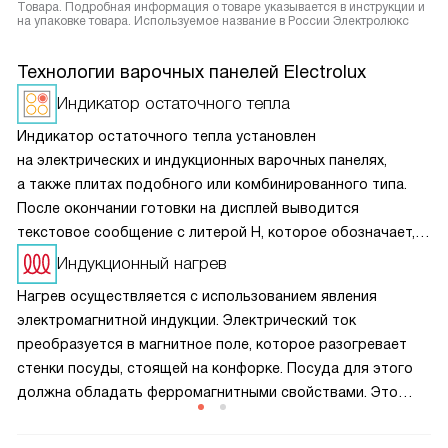
Товара. Подробная информация о товаре указывается в инструкции и
на упаковке товара. Используемое название в России Электролюкс
Технологии варочных панелей Electrolux
Индикатор остаточного тепла
Индикатор остаточного тепла установлен
на электрических и индукционных варочных панелях,
а также плитах подобного или комбинированного типа.
После окончании готовки на дисплей выводится
текстовое сообщение с литерой H, которое обозначает,
что поверхность до сих пор горячая, поэтому
Индукционный нагрев
прикасаться к ней опасно. Зато можно использовать для
Нагрев осуществляется с использованием явления
разогрева уже приготовленной еды.
электромагнитной индукции. Электрический ток
преобразуется в магнитное поле, которое разогревает
стенки посуды, стоящей на конфорке. Посуда для этого
должна обладать ферромагнитными свойствами. Это
позволяет почти моментально изменять интенсивность
нагрева и существенно снизить теплопотери, а значит