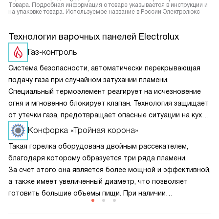
Товара. Подробная информация о товаре указывается в инструкции и
на упаковке товара. Используемое название в России Электролюкс
Технологии варочных панелей Electrolux
Газ-контроль
Система безопасности, автоматически перекрывающая
подачу газа при случайном затухании пламени.
Специальный термоэлемент реагирует на исчезновение
огня и мгновенно блокирует клапан. Технология защищает
от утечки газа, предотвращает опасные ситуации на кухне
и обеспечивает спокойствие при готовке
Конфорка «Тройная корона»
Такая горелка оборудована двойным рассекателем,
благодаря которому образуется три ряда пламени.
За счет этого она является более мощной и эффективной,
а также имеет увеличенный диаметр, что позволяет
готовить большие объемы пищи. При наличии
специального ВОК-адаптера на ней можно использовать
посуду с круглым