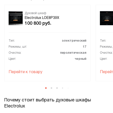
Духовой шкаф
Electrolux LOE8P39X
100 800
руб.
Тип:
электрический
Тип:
Режимы, шт:
17
Режимы,
Очистка:
пиролитическая
Очистка:
Цвет:
черный
Цвет:
Перейти к товару
Перейт
Почему стоит выбрать духовые шкафы
Electrolux