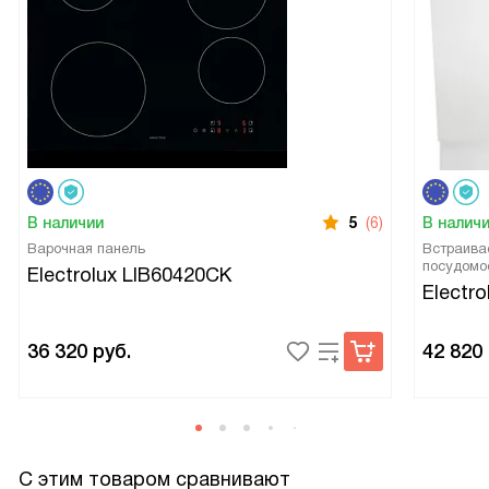
В наличии
5
(6)
В налич
Варочная панель
Встраива
посудомо
Electrolux LIB60420CK
Electr
36 320
руб.
42 820
С этим товаром сравнивают