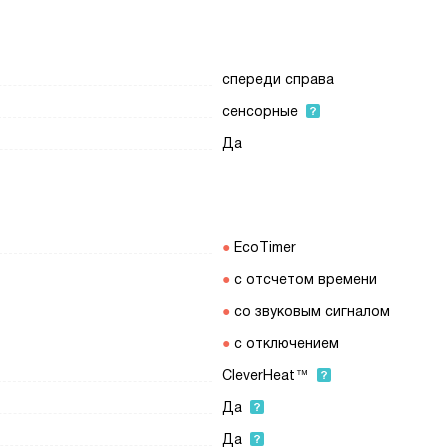
спереди справа
сенсорные
Да
EcoTimer
с отсчетом времени
со звуковым сигналом
с отключением
CleverHeat™
Да
Да