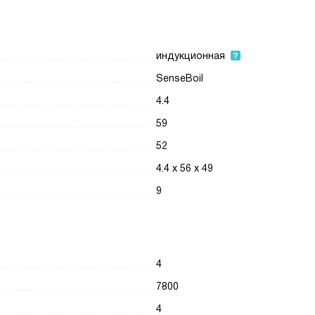
индукционная
SenseBoil
4.4
59
52
4.4 х 56 х 49
9
4
7800
4