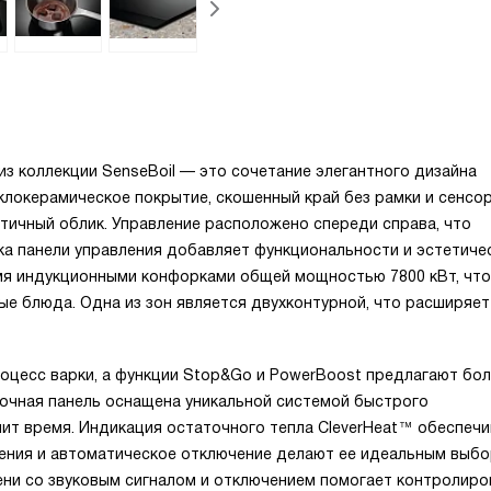
 из коллекции SenseBoil — это сочетание элегантного дизайна
клокерамическое покрытие, скошенный край без рамки и сенсо
ичный облик. Управление расположено спереди справа, что
ка панели управления добавляет функциональности и эстетиче
мя индукционными конфорками общей мощностью 7800 кВт, что
ые блюда. Одна из зон является двухконтурной, что расширяет
оцесс варки, а функции Stop&Go и PowerBoost предлагают бо
очная панель оснащена уникальной системой быстрого
мит время. Индикация остаточного тепла CleverHeat™ обеспеч
ления и автоматическое отключение делают ее идеальным выб
мени со звуковым сигналом и отключением помогает контролиро