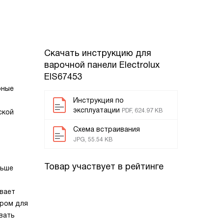
Скачать инструкцию для
варочной панели
Electrolux
EIS67453
рные
Инструкция по
эксплуатации
PDF, 624.97 KB
ской
Схема встраивания
JPG, 55.54 KB
Товар участвует в рейтинге
льше
ивает
ором для
вать