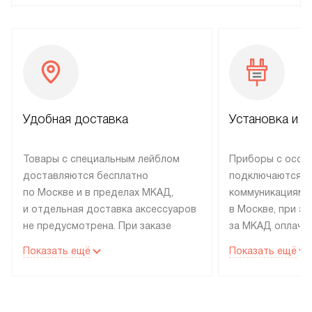
Удобная доставка
Установка и н
Товары с специальным лейблом
Приборы с особ
доставляются бесплатно
подключаются к
по Москве и в пределах МКАД,
коммуникациям 
и отдельная доставка аксессуаров
в Москве, при э
не предусмотрена. При заказе
за МКАД оплачив
бытовой техники от Electrolux,
Специалисты сер
Показать ещё
Показать ещё
рекомендуем обсудить
партнера заним
с менеджером удобное время
подключением б
доставки и способ оплаты. Товары
Electrolux. Устан
со статусом «В наличии» могут
профессиональн