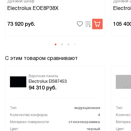
Духовой шкаф
Духовой
Electrolux EOE8P38X
Electr
73 920
руб.
105 40
С этим товаром сравнивают
Варочная панель
Electrolux EIS87453
94 310
руб.
Тип:
индукционная
Тип:
Количество конфорок:
4
Количес
Материал поверхности:
стеклокерамика
Материал
Цвет:
черный
Цвет: