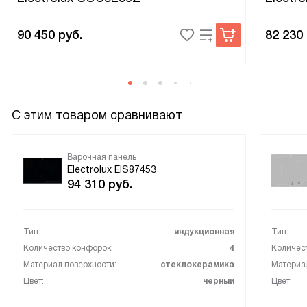
90 450
руб.
82 230
С этим товаром сравнивают
Варочная панель
Electrolux EIS87453
94 310
руб.
Тип:
индукционная
Тип:
Количество конфорок:
4
Количес
Материал поверхности:
стеклокерамика
Материал
Цвет:
черный
Цвет: