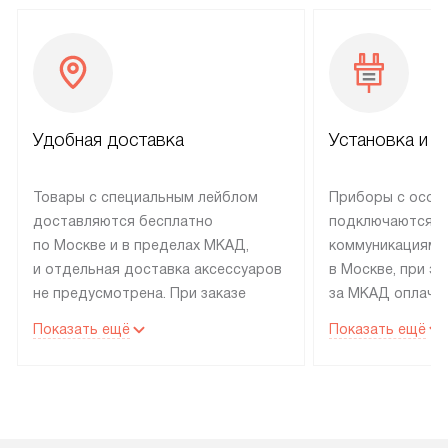
Удобная доставка
Установка и н
Товары с специальным лейблом
Приборы с особ
доставляются бесплатно
подключаются к
по Москве и в пределах МКАД,
коммуникациям 
и отдельная доставка аксессуаров
в Москве, при э
не предусмотрена. При заказе
за МКАД оплачив
бытовой техники от Electrolux,
Специалисты сер
Показать ещё
Показать ещё
рекомендуем обсудить
партнера заним
с менеджером удобное время
подключением б
доставки и способ оплаты. Товары
Electrolux. Устан
со статусом «В наличии» могут
профессиональн
быть отправлены покупателю
осуществляется