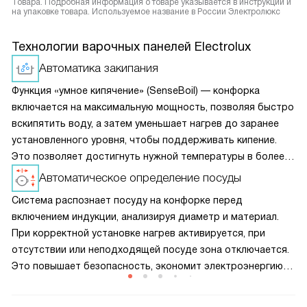
Товара. Подробная информация о товаре указывается в инструкции и
на упаковке товара. Используемое название в России Электролюкс
Технологии варочных панелей Electrolux
Автоматика закипания
Функция «умное кипячение» (SenseBoil) — конфорка
включается на максимальную мощность, позволяя быстро
вскипятить воду, а затем уменьшает нагрев до заранее
установленного уровня, чтобы поддерживать кипение.
Это позволяет достигнуть нужной температуры в более
короткие сроки, однако обратите внимание, что для
Автоматическое определение посуды
активации опции конфорка должна быть холодной.
Система распознает посуду на конфорке перед
включением индукции, анализируя диаметр и материал.
При корректной установке нагрев активируется, при
отсутствии или неподходящей посуде зона отключается.
Это повышает безопасность, экономит электроэнергию
и предотвращает перегрев панели, продлевая срок
службы прибора.