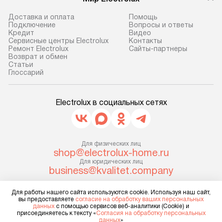
до представительства
ошибки и прежд
транспортной компании в г. Москва.
Готовые коммун
Доставка и оплата
Помощь
Подключение
Вопросы и ответы
Пожалуйста, уточняйте условия
предполагают, в
Кредит
Видео
доставки у менеджера при
от категории, на
Сервисные центры Electrolux
Контакты
Ремонт Electrolux
Сайты-партнеры
оформлении заказа.
установленной р
Возврат и обмен
к воде, крана и 
Cтатьи
В оговоренный день служба
Глоссарий
слива. Стандарт
доставки доставит упакованный
включает в себя:
прибор до двери или прихожей.
транспортировоч
Electrolux в социальных сетях
Если необходимо переместить
разблокировку п
прибор до места установки,
соединение отде
пожалуйста, предварительно
монтаж техники 
уточните это с менеджером.
Для физических лиц
на место с пров
shop@electrolux-home.ru
За данную услугу взимается
подключение к 
Для юридических лиц
дополнительная плата. Важно
business@kvalitet.company
коммуникациям, 
учитывать, что если размеры
и консультацию 
прибора не позволяют ему пройти
Для работы нашего сайта используются cookie. Используя наш сайт,
НАПИСАТЬ РУКОВОДСТВУ
В стандартную у
вы предоставляете
согласие на обработку ваших персональных
через дверной проем, сотрудники
данных
с помощью сервисов веб-аналитики (Cookie) и
не включаются: 
присоединяетесь к тексту «
Согласия на обработку персональных
транспортной службы не могут
Политика конфиденциальности
коммуникаций, 
данных
»