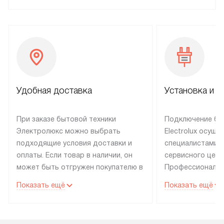
Удобная доставка
Установка и н
При заказе бытовой техники
Подключение бы
Электролюкс можно выбрать
Electrolux осуще
подходящие условия доставки и
специалистами 
оплаты. Если товар в наличии, он
сервисного цент
может быть отгружен покупателю в
Профессиональн
течение трех дней. Техника со
гарантия долгой
Показать ещё
Показать ещё
специальным лейблом
эксплуатации те
доставляется бесплатно по
техника со спец
Москве. Выезд за МКАД
подключается б