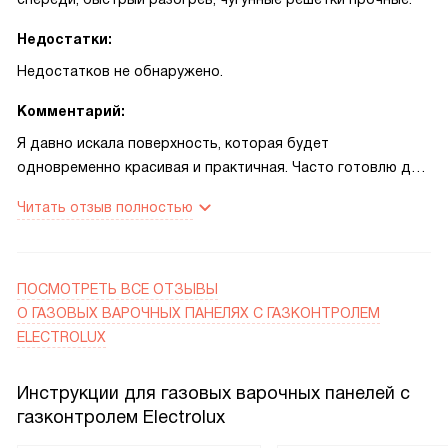
Недостатки:
Недостатков не обнаружено.
Комментарий:
Я давно искала поверхность, которая будет
одновременно красивая и практичная. Часто готовлю для
семьи по вечерам, и мне важно, чтобы всё шло быстрее —
Читать отзыв полностью
конфорка повышенной мощности действительно
экономит время при кипячении воды и тушении.
Зажигание электрическое оказалось удобным: больше не
нужно искать спички, и конфорки включаются аккуратно.
ПОСМОТРЕТЬ ВСЕ ОТЗЫВЫ
Решётки из чугуна устойчивые, я спокойно ставлю на них
О ГАЗОВЫХ ВАРОЧНЫХ ПАНЕЛЯХ С ГАЗКОНТРОЛЕМ
тяжёлые кастрюли, это даёт спокойствие во время
ELECTROLUX
готовки.
Инструкции для газовых варочных панелей с
Однажды на празднике ребёнок случайно опрокинул
газконтролем Electrolux
ложку с соусом прямо на поверхность. Я переживала, но