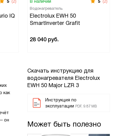
5
(2)
В наличии
5
(2)
Водонагреватель
rio IQ
Electrolux EWH 50
SmartInverter Grafit
28 040
руб.
Скачать инструкцию для
водонагревателя
Electrolux
EWH 50 Major LZR 3
ких
о как
Инструкция по
эксплуатации
PDF, 9.87 MB
ечёт
— он
Может быть полезно