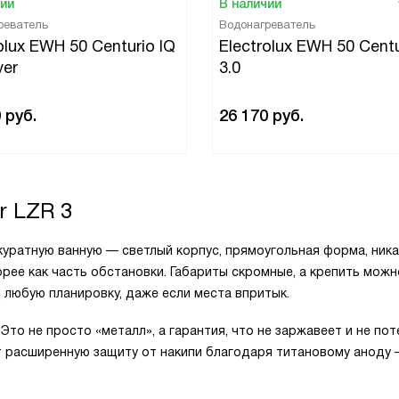
чии
В наличии
реватель
Водонагреватель
olux EWH 50 Centurio IQ
Electrolux EWH 50 Centu
ver
3.0
0
руб.
26 170
руб.
r LZR 3
куратную ванную — светлый корпус, прямоугольная форма, ника
корее как часть обстановки. Габариты скромные, а крепить можн
 любую планировку, даже если места впритык.
то не просто «металл», а гарантия, что не заржавеет и не пот
ёт расширенную защиту от накипи благодаря титановому аноду 