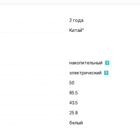
2 года
Китай*
накопительный
электрический
50
85.5
43.5
25.8
белый