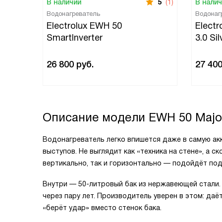
В наличии
5
(1)
В нали
Водонагреватель
Водонаг
Electrolux EWH 50
Electr
SmartInverter
3.0 Sil
26 800
руб.
27 40
Описание модели
EWH 50 Majo
Водонагреватель легко впишется даже в самую ак
выступов. Не выглядит как «техника на стене», а с
вертикально, так и горизонтально — подойдёт под
Внутри — 50-литровый бак из нержавеющей стали. Э
через пару лет. Производитель уверен в этом: да
«берёт удар» вместо стенок бака.