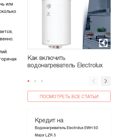
чь или
 сколько
ается,
венно.
лий.
Как включить
Как вк
 горячая
водонагреватель Electrolux
Electrol
ПОСМОТРЕТЬ ВСЕ СТАТЬИ
Кредит на
Водонагреватель Electrolux EWH 50
Major LZR 3