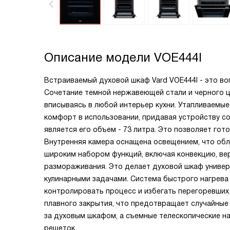
Описание модели
VOE444I
Встраиваемый духовой шкаф Vard VOE444I - это в
Сочетание темной нержавеющей стали и черного ц
вписываясь в любой интерьер кухни. Утапливаемы
комфорт в использовании, придавая устройству с
является его объем - 73 литра. Это позволяет гот
Внутренняя камера оснащена освещением, что обл
широким набором функций, включая конвекцию, вер
размораживания. Это делает духовой шкаф униве
кулинарными задачами. Система быстрого нагрева
контролировать процесс и избегать перегоревших
плавного закрытия, что предотвращает случайные
за духовым шкафом, а съемные телескопические н
решеток.