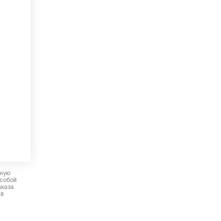
рную
 собой
аказа
 в