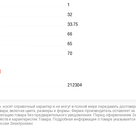
1
32
33.75
66
65
70
И
212304
 носят справочный характер и не могут в полной мере передавать достове
вара, включая цвета, размеры и формы. Фирма-производитель оставляет за
лектацию товара без предварительного уведомления. Перед оформлением З
йств и характеристик Товара. Подробная информация о товаре указывается
России Электролюкс