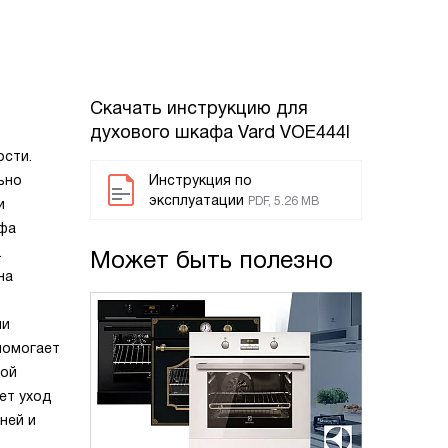
Скачать инструкцию для
духового шкафа
Vard VOE444I
ости.
ьно
Инструкция по
эксплуатации
PDF, 5.26 MB
и
афа
.
Может быть полезно
на
ми
помогает
мой
ет уход
ней и