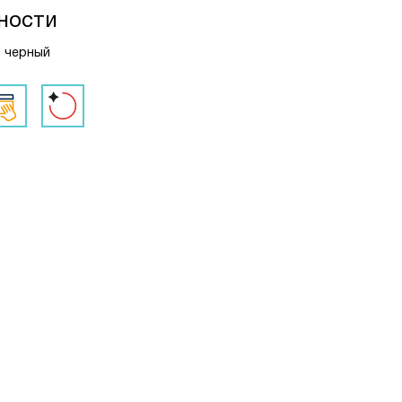
ности
: черный