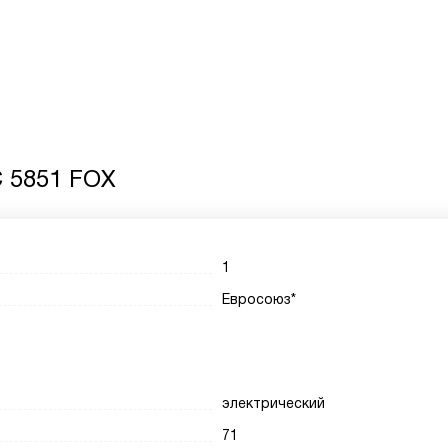
C 5851 FOX
1
Евросоюз*
электрический
71