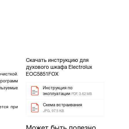
Скачать инструкцию для
духового шкафа
Electrolux
EOC5851FOX
чисткой.
программ
льзуемые
Инструкция по
эксплуатации
PDF, 3.62 MB
Схема встраивания
ется при
JPG, 97.5 KB
Может быть полезно