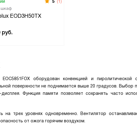
чии
5
(1)
й шкаф
rolux EOD3H50TX
0
руб.
X
x EOC5851FOX оборудован конвекцией и пиролитической о
ьной поверхности не поднимается выше 20 градусов. Выбор 
дисплея. Функция памяти позволяет сохранять часто испо
ть на трех уровнях одновременно. Вентилятор останавлива
зопасность от ожога горячим воздухом.