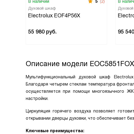
В наличии
5
(2)
В нали
Духовой шкаф
Духово
Electrolux EOF4P56X
Elect
55 980
руб.
95 54
Описание модели
EOC5851FO
Мультифункциональный духовой шкаф Electrolu
Благодаря четырем стеклам температура фронтал
осуществляется при помощи многоязычного ЖК-
настройки.
Циркуляция горячего воздуха позволяет готови
открывании дверцы духовки, что обеспечивает бе
Ключевые преимущества: