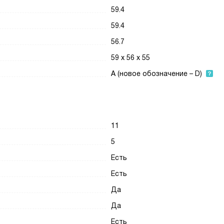
59.4
59.4
56.7
59 х 56 х 55
A (новое обозначение – D)
11
5
Есть
Есть
Да
Да
Есть