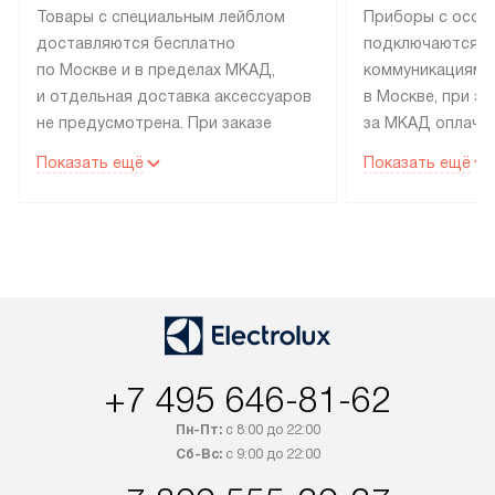
Товары с специальным лейблом
Приборы с особ
доставляются бесплатно
подключаются к
по Москве и в пределах МКАД,
коммуникациям 
и отдельная доставка аксессуаров
в Москве, при э
не предусмотрена. При заказе
за МКАД оплачив
бытовой техники от Electrolux,
Специалисты сер
Показать ещё
Показать ещё
рекомендуем обсудить
партнера заним
с менеджером удобное время
подключением б
доставки и способ оплаты. Товары
Electrolux. Устан
со статусом «В наличии» могут
профессиональн
быть отправлены покупателю
осуществляется
в течение трех дней. Если вам
плату, и дополни
интересен товар «Под заказ»,
по монтажу опла
обсудите возможность его
прайсу. Сервис 
приобретения с менеджером сайта.
гарантию 1 год 
+7 495 646-81-62
Товары с специальным лейблом
работы и испол
Пн-Пт:
с 8:00 до 22:00
доставляются бесплатно
материалы. Про
Сб-Вс:
с 9:00 до 22:00
по Москве в пределах МКАД,
установление, п
и отдельная доставка аксессуаров
и регулярное об