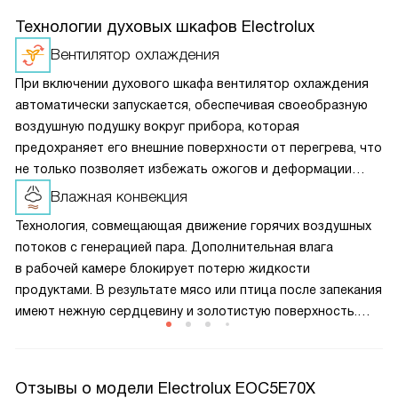
Технологии духовых шкафов Electrolux
Вентилятор охлаждения
При включении духового шкафа вентилятор охлаждения
автоматически запускается, обеспечивая своеобразную
воздушную подушку вокруг прибора, которая
предохраняет его внешние поверхности от перегрева, что
не только позволяет избежать ожогов и деформации
кухонного гарнитура, но и помогает сократить
Влажная конвекция
теплопотери, а значит и снизить расход электроэнергии
Технология, совмещающая движение горячих воздушных
при приготовлении пищи.
потоков с генерацией пара. Дополнительная влага
в рабочей камере блокирует потерю жидкости
продуктами. В результате мясо или птица после запекания
имеют нежную сердцевину и золотистую поверхность.
Опция также помогает тесту лучше подниматься
и позволяет щадящим образом подогреть уже
приготовленные блюда, чтобы они не стали жесткими или
Отзывы о модели Electrolux EOC5E70X
сухими.