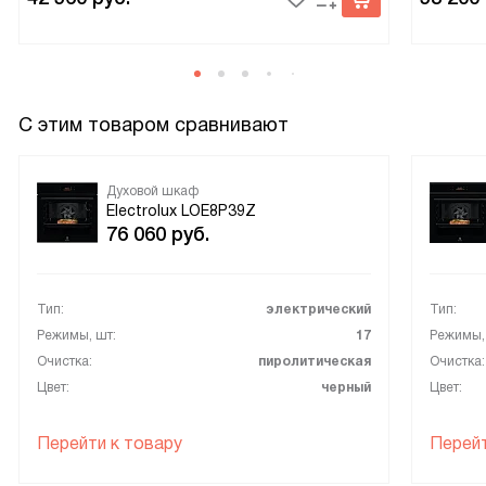
С этим товаром сравнивают
Духовой шкаф
Electrolux LOE8P39Z
76 060
руб.
Тип:
электрический
Тип:
Режимы, шт:
17
Режимы,
Очистка:
пиролитическая
Очистка:
Цвет:
черный
Цвет:
Перейти к товару
Перейт