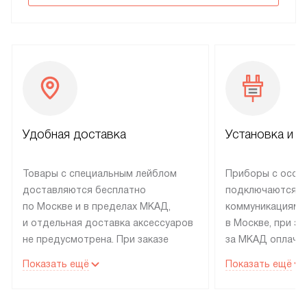
Удобная доставка
Установка и н
Товары с специальным лейблом
Приборы с особ
доставляются бесплатно
подключаются к
по Москве и в пределах МКАД,
коммуникациям 
и отдельная доставка аксессуаров
в Москве, при э
не предусмотрена. При заказе
за МКАД оплачив
бытовой техники от Electrolux,
Специалисты сер
Показать ещё
Показать ещё
рекомендуем обсудить
партнера заним
с менеджером удобное время
подключением б
доставки и способ оплаты. Товары
Electrolux. Устан