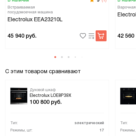
В наличии
5
(1)
В налич
Встраиваемая
Варочная
посудомоечная машина
Electr
Electrolux EEA23210L
45 940
руб.
42 560
С этим товаром сравнивают
Духовой шкаф
Electrolux LOE8P39X
100 800
руб.
Тип:
электрический
Тип:
Режимы, шт:
17
Режимы,