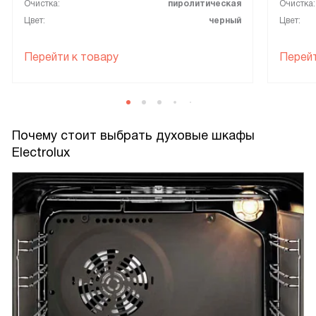
Очистка:
пиролитическая
Очистка:
Цвет:
черный
Цвет:
Перейти к товару
Перейт
Почему стоит выбрать духовые шкафы
Electrolux