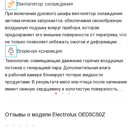
Вентилятор охлаждения
При включении духового шкафа вентилятор охлаждения
автоматически запускается, обеспечивая своеобразную
воздушную подушку вокруг прибора, которая
предохраняет его внешние поверхности от перегрева, что
не только позволяет избежать ожогов и деформации
кухонного гарнитура, но и помогает сократить
Влажная конвекция
теплопотери, а значит и снизить расход электроэнергии
Технология, совмещающая движение горячих воздушных
при приготовлении пищи.
потоков с генерацией пара. Дополнительная влага
в рабочей камере блокирует потерю жидкости
продуктами. В результате мясо или птица после запекания
имеют нежную сердцевину и золотистую поверхность.
Опция также помогает тесту лучше подниматься
и позволяет щадящим образом подогреть уже
приготовленные блюда, чтобы они не стали жесткими или
Отзывы о модели Electrolux OED5C50Z
сухими.