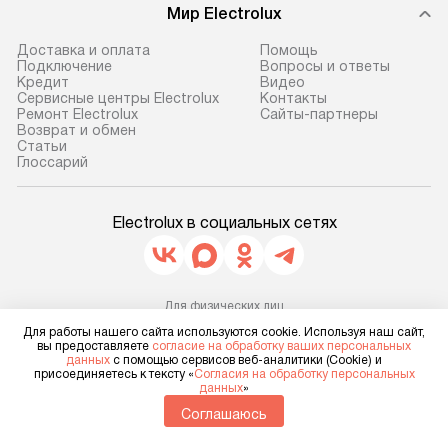
доставляем заказ
техники, предо
Мир Electrolux
до представительства
ошибки и прежд
транспортной компании в г. Москва.
Готовые коммун
Доставка и оплата
Помощь
Подключение
Вопросы и ответы
Пожалуйста, уточняйте условия
предполагают, в
Кредит
Видео
доставки у менеджера при
от категории, на
Сервисные центры Electrolux
Контакты
Ремонт Electrolux
Сайты-партнеры
оформлении заказа.
установленной р
Возврат и обмен
к воде, крана и 
Cтатьи
В оговоренный день служба
Глоссарий
слива. Стандарт
доставки доставит упакованный
включает в себя:
прибор до двери или прихожей.
транспортировоч
Electrolux в социальных сетях
Если необходимо переместить
разблокировку п
прибор до места установки,
соединение отде
пожалуйста, предварительно
монтаж техники 
уточните это с менеджером.
Для физических лиц
на место с пров
shop@electrolux-home.ru
За данную услугу взимается
Для работы нашего сайта используются cookie. Используя наш сайт,
подключение к 
Для юридических лиц
вы предоставляете
согласие на обработку ваших персональных
дополнительная плата. Важно
business@kvalitet.company
данных
с помощью сервисов веб-аналитики (Cookie) и
коммуникациям, 
присоединяетесь к тексту «
Согласия на обработку персональных
учитывать, что если размеры
и консультацию 
данных
»
прибора не позволяют ему пройти
НАПИСАТЬ РУКОВОДСТВУ
В стандартную у
Соглашаюсь
через дверной проем, сотрудники
не включаются: 