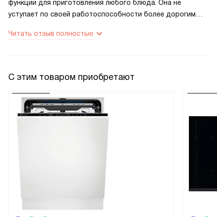
функции для приготовления любого блюда. Она не
уступает по своей работоспособности более дорогим
моделям. Так же могу отметить, что духовой шкаф этой
Читать отзыв полностью
модели отлично смотрится в интерьере. Я заметила, что
техника в темных тонах отлично вписывается в любой
интерьер. Не исключение и эта духовка. Она просто
украсила мою кухню. радует, что камера духовки легко
С этим товаром приобретают
моется, она покрыта эмалью легкой очистки. Наличие
гриля, конвекции и других функций позволяют
приготовить в духовке любое блюдо, можно
поэкспериментировать и придумать свое фирменное
блюдо. Духовой шкаф безопасен в работе. Он имеет
автоматическое отключение и вентилятор охлаждения. Я
не боюсь за свою мебель, в которую встроен прибор.
Стенки мебели не портятся, и их не коробит от колебания
температур. Так же, хочется отметить комплектацию
духового шкафа. Здесь есть два удобных противня и
решетка. Результат работы духового шкафа нас
полностью устраивает.