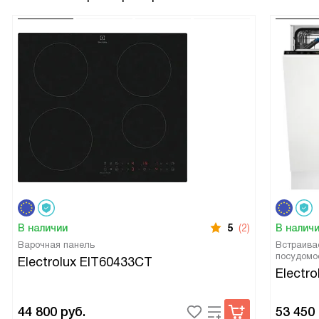
В наличии
5
(2)
В налич
Варочная панель
Встраива
посудомо
Electrolux EIT60433CT
Electr
44 800
руб.
53 450