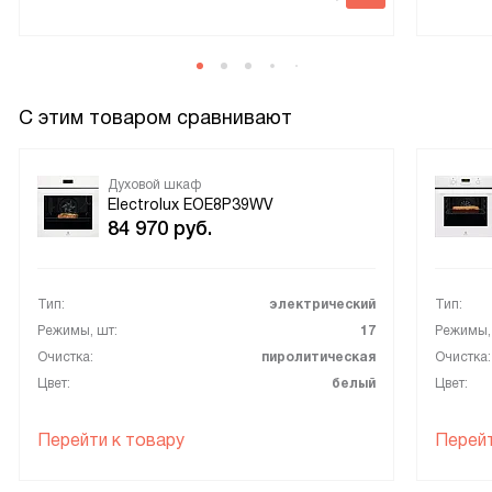
С этим товаром сравнивают
Духовой шкаф
Electrolux EOE8P39WV
84 970
руб.
Тип:
электрический
Тип:
Режимы, шт:
17
Режимы,
Очистка:
пиролитическая
Очистка:
Цвет:
белый
Цвет:
Перейти к товару
Перейт