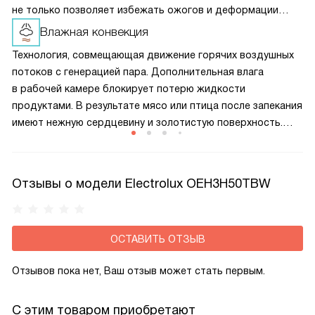
не только позволяет избежать ожогов и деформации
кухонного гарнитура, но и помогает сократить
Влажная конвекция
теплопотери, а значит и снизить расход электроэнергии
Технология, совмещающая движение горячих воздушных
при приготовлении пищи.
потоков с генерацией пара. Дополнительная влага
в рабочей камере блокирует потерю жидкости
продуктами. В результате мясо или птица после запекания
имеют нежную сердцевину и золотистую поверхность.
Опция также помогает тесту лучше подниматься
и позволяет щадящим образом подогреть уже
приготовленные блюда, чтобы они не стали жесткими или
Отзывы о модели Electrolux OEH3H50TBW
сухими.
ОСТАВИТЬ ОТЗЫВ
Отзывов пока нет, Ваш отзыв может стать первым.
С этим товаром приобретают