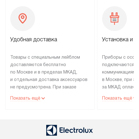
Удобная доставка
Установка и н
Товары с специальным лейблом
Приборы с особ
доставляются бесплатно
подключаются к
по Москве и в пределах МКАД,
коммуникациям 
и отдельная доставка аксессуаров
в Москве, при э
не предусмотрена. При заказе
за МКАД оплачив
бытовой техники от Electrolux,
Специалисты сер
Показать ещё
Показать ещё
рекомендуем обсудить
партнера заним
с менеджером удобное время
подключением б
доставки и способ оплаты. Товары
Electrolux. Устан
со статусом «В наличии» могут
профессиональн
быть отправлены покупателю
осуществляется
в течение трех дней. Если вам
плату, и дополни