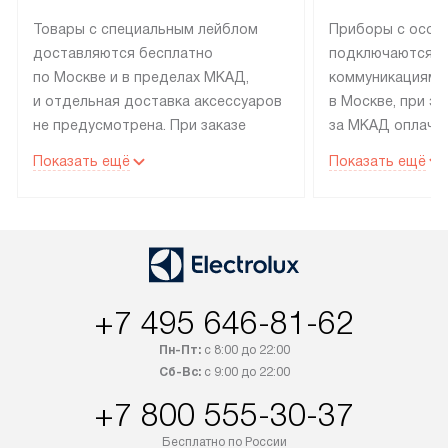
Товары с специальным лейблом
Приборы с особ
доставляются бесплатно
подключаются к
по Москве и в пределах МКАД,
коммуникациям 
и отдельная доставка аксессуаров
в Москве, при э
не предусмотрена. При заказе
за МКАД оплачив
бытовой техники от Electrolux,
Специалисты сер
Показать ещё
Показать ещё
рекомендуем обсудить
партнера заним
с менеджером удобное время
подключением б
доставки и способ оплаты. Товары
Electrolux. Устан
со статусом «В наличии» могут
профессиональн
быть отправлены покупателю
осуществляется
в течение трех дней. Если вам
плату, и дополни
+7 495 646-81-62
интересен товар «Под заказ»,
по монтажу опла
обсудите возможность его
прайсу. Сервис 
Пн-Пт:
с 8:00 до 22:00
приобретения с менеджером сайта.
гарантию 1 год 
Сб-Вс:
с 9:00 до 22:00
Товары с специальным лейблом
работы и испол
+7 800 555-30-37
доставляются бесплатно
материалы. Про
по Москве в пределах МКАД,
установление, п
Бесплатно по России