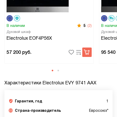
В наличии
5
(2)
В налич
Духовой шкаф
Духовой
Electrolux EOF4P56X
Electr
57 200
руб.
95 540
Характеристики
Electrolux EVY 9741 AAX
Гарантия, год
1
Страна-производитель
Евросоюз*