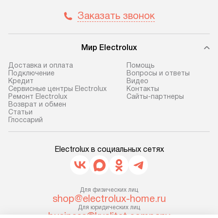
и отдельная доставка аксессуаров
и регулярное об
Заказать звонок
не предусмотрена. После 100%
обеспечивают п
предоплаты мы бесплатно
и эффективную 
доставляем заказ
техники, предо
Мир Electrolux
до представительства
ошибки и прежд
транспортной компании в г. Москва.
Готовые коммун
Доставка и оплата
Помощь
Подключение
Вопросы и ответы
Пожалуйста, уточняйте условия
предполагают, в
Кредит
Видео
доставки у менеджера при
от категории, на
Сервисные центры Electrolux
Контакты
Ремонт Electrolux
Сайты-партнеры
оформлении заказа.
установленной р
Возврат и обмен
к воде, крана и 
Cтатьи
В оговоренный день служба
Глоссарий
слива. Стандарт
доставки доставит упакованный
включает в себя:
прибор до двери или прихожей.
транспортировоч
Electrolux в социальных сетях
Если необходимо переместить
разблокировку п
прибор до места установки,
соединение отде
пожалуйста, предварительно
монтаж техники 
уточните это с менеджером.
Для физических лиц
на место с пров
shop@electrolux-home.ru
За данную услугу взимается
подключение к 
Для юридических лиц
дополнительная плата. Важно
business@kvalitet.company
коммуникациям, 