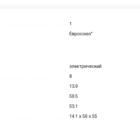
1
Евросоюз*
электрический
8
13.9
59.5
53.1
14.1 х 56 х 55