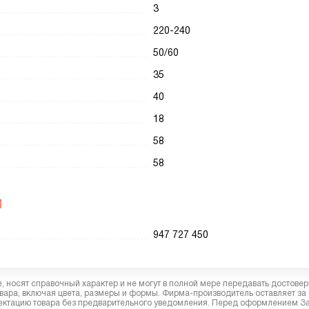
3
220-240
50/60
35
40
18
58
58
И
947 727 450
 носят справочный характер и не могут в полной мере передавать достове
вара, включая цвета, размеры и формы. Фирма-производитель оставляет за
лектацию товара без предварительного уведомления. Перед оформлением З