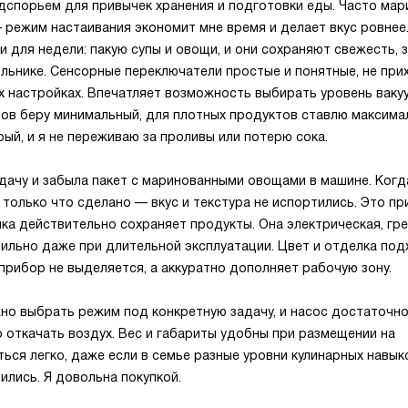
дспорьем для привычек хранения и подготовки еды. Часто мар
 режим настаивания экономит мне время и делает вкус ровнее
 для недели: пакую супы и овощи, и они сохраняют свежесть, з
льнике. Сенсорные переключатели простые и понятные, не при
х настройках. Впечатляет возможность выбирать уровень ваку
тов беру минимальный, для плотных продуктов ставлю максима
ый, и я не переживаю за проливы или потерю сока.
дачу и забыла пакет с маринованными овощами в машине. Когд
к только что сделано — вкус и текстура не испортились. Это п
ика действительно сохраняет продукты. Она электрическая, гр
ильно даже при длительной эксплуатации. Цвет и отделка под
 прибор не выделяется, а аккуратно дополняет рабочую зону.
жно выбрать режим под конкретную задачу, и насос достаточн
 откачать воздух. Вес и габариты удобны при размещении на
ься легко, даже если в семье разные уровни кулинарных навы
лись. Я довольна покупкой.