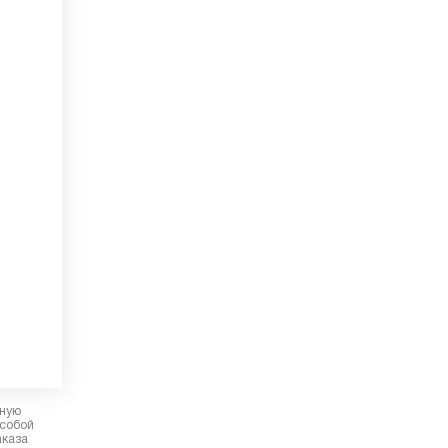
рную
 собой
аказа