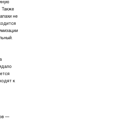
иную
. Также
апахи не
ходится
умизации
льный.
а
ридало
еется
ходят к
о
ков —