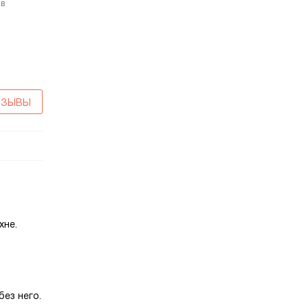
 в
ТЗЫВЫ
хне.
без него.