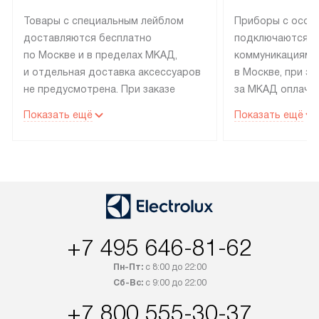
Товары с специальным лейблом
Приборы с особ
доставляются бесплатно
подключаются к
по Москве и в пределах МКАД,
коммуникациям 
и отдельная доставка аксессуаров
в Москве, при э
не предусмотрена. При заказе
за МКАД оплачив
бытовой техники от Electrolux,
Специалисты сер
Показать ещё
Показать ещё
рекомендуем обсудить
партнера заним
с менеджером удобное время
подключением б
доставки и способ оплаты. Товары
Electrolux. Устан
со статусом «В наличии» могут
профессиональн
быть отправлены покупателю
осуществляется
в течение трех дней. Если вам
плату, и дополни
интересен товар «Под заказ»,
по монтажу опла
+7 495 646-81-62
обсудите возможность его
прайсу. Сервис 
приобретения с менеджером сайта.
гарантию 1 год 
Пн-Пт:
с 8:00 до 22:00
Товары с специальным лейблом
работы и испол
Сб-Вс:
с 9:00 до 22:00
доставляются бесплатно
материалы. Про
+7 800 555-30-37
по Москве в пределах МКАД,
установление, п