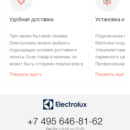
Удобная доставка
Установка и н
При заказе бытовой техники
Подключение бы
Электролюкс можно выбрать
Electrolux осуще
подходящие условия доставки и
специалистами 
оплаты. Если товар в наличии, он
сервисного цент
может быть отгружен покупателю в
Профессиональн
течение трех дней. Техника со
гарантия долгой
Показать ещё
Показать ещё
специальным лейблом
эксплуатации те
доставляется бесплатно по
техника со спец
Москве. Выезд за МКАД
подключается б
оплачивается дополнительно.
мастера за МКА
Возможна доставка товаров по
дополнительную 
России.
+7 495 646-81-62
Пн-Пт:
с 8:00 до 22:00