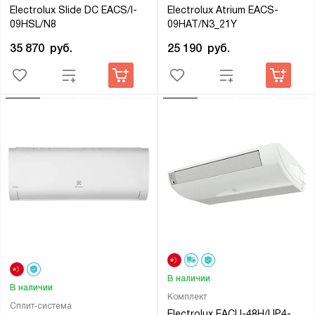
Electrolux Slide DC EACS/I-
Electrolux Atrium EACS-
09HSL/N8
09HAT/N3_21Y
35 870
руб.
25 190
руб.
В наличии
В наличии
Комплект
Сплит-система
Electrolux EACU-48H/UP4-