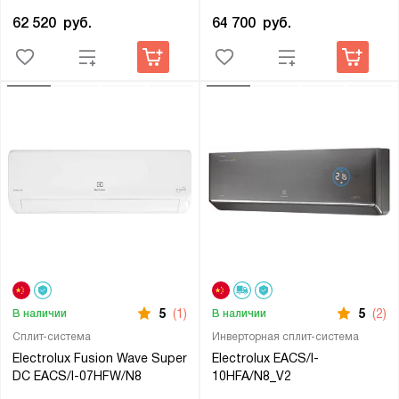
62 520
руб.
64 700
руб.
5
(1)
5
(2)
В наличии
В наличии
Сплит-система
Инверторная сплит-система
Electrolux Fusion Wave Super
Electrolux EACS/I-
DC EACS/I-07HFW/N8
10HFA/N8_V2