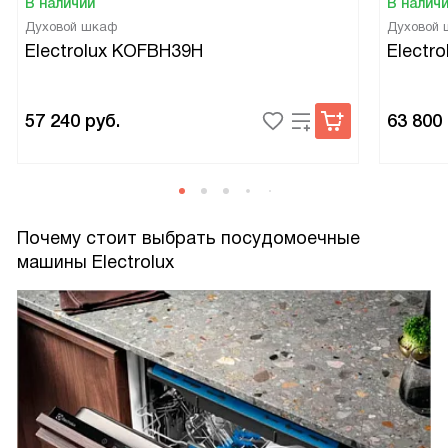
В наличии
В налич
Духовой шкаф
Духовой
Electrolux KOFBH39H
Electr
57 240
руб.
63 800
Почему стоит выбрать посудомоечные
машины Electrolux