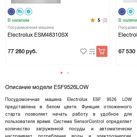
В наличии
5
(2)
В налич
Посудомоечная машина
Посудомо
Electrolux ESM48310SX
Electr
77 280
руб.
67 530
Описание модели
ESF9526LOW
Посудомоечная машина Electrolux ESF 9526 LOW
представлена в белом цвете. Функция отложенного
старта позволяет начать работу в удобное для
пользователя время. Система SensorControl определяет
количество загруженной посуды и автоматически
настраивает потребление воды и электроэнергии.