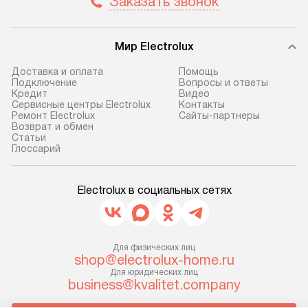
Заказать звонок
транспортной компании в г. Москва.
Готовые коммун
Пожалуйста, уточняйте условия
предполагают, в
доставки у менеджера при
от категории, на
Мир Electrolux
оформлении заказа.
установленной р
Доставка и оплата
Помощь
к воде, крана и 
Подключение
Вопросы и ответы
В оговоренный день служба
слива. Стандарт
Кредит
Видео
доставки доставит упакованный
Сервисные центры Electrolux
Контакты
включает в себя:
Ремонт Electrolux
Сайты-партнеры
прибор до двери или прихожей.
транспортировоч
Возврат и обмен
Если необходимо переместить
Cтатьи
разблокировку п
Глоссарий
прибор до места установки,
соединение отде
пожалуйста, предварительно
монтаж техники 
уточните это с менеджером.
на место с пров
Electrolux в социальных сетях
За данную услугу взимается
подключение к 
дополнительная плата. Важно
коммуникациям, 
учитывать, что если размеры
и консультацию 
прибора не позволяют ему пройти
Для физических лиц
В стандартную у
shop@electrolux-home.ru
через дверной проем, сотрудники
не включаются: 
Для юридических лиц
транспортной службы не могут
business@kvalitet.company
коммуникаций, 
демонтировать дверцы, ручки или
материалы, нав