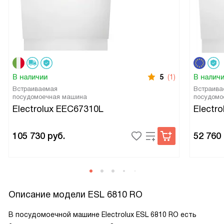
В наличии
5
(1)
В налич
Встраиваемая
Встраива
посудомоечная машина
посудомо
Electrolux EEC67310L
Electr
105 730
руб.
52 760
Описание модели
ESL 6810 RO
В посудомоечной машине Electrolux ESL 6810 RO есть