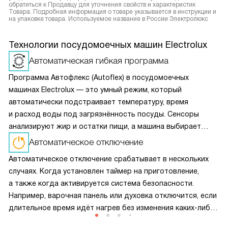
обратиться к Продавцу для уточнения свойств и характеристик
Товара. Подробная информация о товаре указывается в инструкции и
на упаковке товара. Используемое название в России Электролюкс
Технологии посудомоечных машин Electrolux
Автоматическая гибкая программа
Программа Автофлекс (Autoflex) в посудомоечных
машинах Electrolux — это умный режим, который
автоматически подстраивает температуру, время
и расход воды под загрязнённость посуды. Сенсоры
анализируют жир и остатки пищи, а машина выбирает
оптимальный цикл — экономя энергию и воду без потери
Автоматическое отключение
качества мойки.
Автоматическое отключение срабатывает в нескольких
случаях. Когда установлен таймер на приготовление,
а также когда активируется система безопасности.
Например, варочная панель или духовка отключится, если
длительное время идёт нагрев без изменения каких-либо
настроек, при заливе панели управления. Также приборы