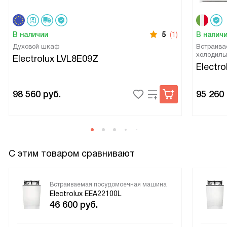
В наличии
5
(1)
В налич
Духовой шкаф
Встраива
холодиль
Electrolux LVL8E09Z
Electr
98 560
руб.
95 260
С этим товаром сравнивают
Встраиваемая посудомоечная машина
Electrolux EEA22100L
46 600
руб.