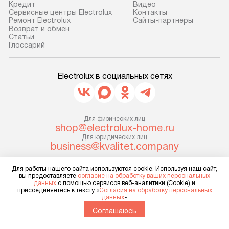
Кредит
Видео
доставки у менеджера при
от категории, на
Сервисные центры Electrolux
Контакты
Ремонт Electrolux
Сайты-партнеры
оформлении заказа.
установленной р
Возврат и обмен
к воде, крана и 
Cтатьи
В оговоренный день служба
Глоссарий
слива. Стандарт
доставки доставит упакованный
включает в себя:
прибор до двери или прихожей.
транспортировоч
Electrolux в социальных сетях
Если необходимо переместить
разблокировку п
прибор до места установки,
соединение отде
пожалуйста, предварительно
монтаж техники 
уточните это с менеджером.
Для физических лиц
на место с пров
shop@electrolux-home.ru
За данную услугу взимается
подключение к 
Для юридических лиц
дополнительная плата. Важно
business@kvalitet.company
коммуникациям, 
учитывать, что если размеры
и консультацию 
прибора не позволяют ему пройти
Для работы нашего сайта используются cookie. Используя наш сайт,
НАПИСАТЬ РУКОВОДСТВУ
В стандартную у
вы предоставляете
согласие на обработку ваших персональных
через дверной проем, сотрудники
не включаются: 
данных
с помощью сервисов веб-аналитики (Cookie) и
присоединяетесь к тексту «
Согласия на обработку персональных
транспортной службы не могут
Политика конфиденциальности
коммуникаций, 
данных
»
демонтировать дверцы, ручки или
Условия продажи
материалы, нав
Соглашаюсь
другие выступающие элементы, так
Карта сайта
и перевешивание
© 2004 – 2026 Магазин ELECTROLUX «Kvalitet Trade, LLC»
как это может привести к отказу