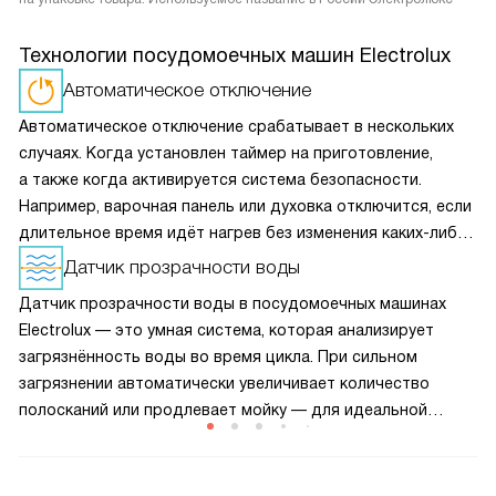
Технологии посудомоечных машин Electrolux
Автоматическое отключение
Автоматическое отключение срабатывает в нескольких
случаях. Когда установлен таймер на приготовление,
а также когда активируется система безопасности.
Например, варочная панель или духовка отключится, если
длительное время идёт нагрев без изменения каких-либо
настроек, при заливе панели управления. Также приборы
Датчик прозрачности воды
отключатся в случае обнаружения неполадок
Датчик прозрачности воды в посудомоечных машинах
Electrolux — это умная система, которая анализирует
загрязнённость воды во время цикла. При сильном
загрязнении автоматически увеличивает количество
полосканий или продлевает мойку — для идеальной
чистоты. Если вода остаётся чистой, цикл завершается
быстрее, экономя воду и энергию. Работает незаметно,
но значительно повышает эффективность и адаптивность