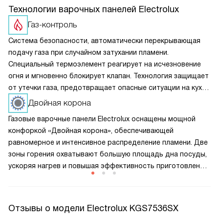
Технологии варочных панелей Electrolux
Газ-контроль
Система безопасности, автоматически перекрывающая
подачу газа при случайном затухании пламени.
Специальный термоэлемент реагирует на исчезновение
огня и мгновенно блокирует клапан. Технология защищает
от утечки газа, предотвращает опасные ситуации на кухне
и обеспечивает спокойствие при готовке
Двойная корона
Газовые варочные панели Electrolux оснащены мощной
конфоркой «Двойная корона», обеспечивающей
равномерное и интенсивное распределение пламени. Две
зоны горения охватывают большую площадь дна посуды,
ускоряя нагрев и повышая эффективность приготовления.
Технология идеально подходит для использования
с широкой или тяжелой посудой, гарантируя стабильное
пламя и точный контроль температуры. Конфорка
Отзывы о модели Electrolux KGS7536SX
сочетает высокую производительность с экономичным