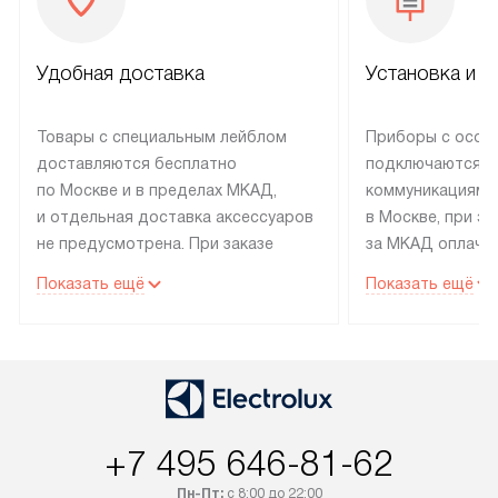
Удобная доставка
Установка и н
Товары с специальным лейблом
Приборы с особ
доставляются бесплатно
подключаются к
по Москве и в пределах МКАД,
коммуникациям 
и отдельная доставка аксессуаров
в Москве, при э
не предусмотрена. При заказе
за МКАД оплачив
бытовой техники от Electrolux,
Специалисты сер
Показать ещё
Показать ещё
рекомендуем обсудить
партнера заним
с менеджером удобное время
подключением б
доставки и способ оплаты. Товары
Electrolux. Устан
со статусом «В наличии» могут
профессиональн
быть отправлены покупателю
осуществляется
в течение трех дней. Если вам
плату, и дополни
+7 495 646-81-62
интересен товар «Под заказ»,
по монтажу опла
обсудите возможность его
прайсу. Сервис 
Пн-Пт:
с 8:00 до 22:00