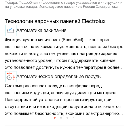
Товара. Подробная информация о товаре указывается в инструкции и
на упаковке товара. Используемое название в России Электролюкс
Технологии варочных панелей Electrolux
Автоматика закипания
Функция «умное кипячение» (SenseBoil) — конфорка
включается на максимальную мощность, позволяя быстро
вскипятить воду, а затем уменьшает нагрев до заранее
установленного уровня, чтобы поддерживать кипение.
Это позволяет достигнуть нужной температуры в более
короткие сроки, однако обратите внимание, что для
Автоматическое определение посуды
активации опции конфорка должна быть холодной.
Система распознает посуду на конфорке перед
включением индукции, анализируя диаметр и материал.
При корректной установке нагрев активируется, при
отсутствии или неподходящей посуде зона отключается.
Это повышает безопасность, экономит электроэнергию
и предотвращает перегрев панели, продлевая срок
службы прибора.