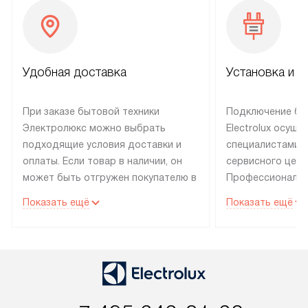
Удобная доставка
Установка и н
При заказе бытовой техники
Подключение бы
Электролюкс можно выбрать
Electrolux осуще
подходящие условия доставки и
специалистами 
оплаты. Если товар в наличии, он
сервисного цент
может быть отгружен покупателю в
Профессиональн
течение трех дней. Техника со
гарантия долгой
Показать ещё
Показать ещё
специальным лейблом
эксплуатации те
доставляется бесплатно по
техника со спец
Москве. Выезд за МКАД
подключается б
оплачивается дополнительно.
мастера за МКА
Возможна доставка товаров по
дополнительную 
России.