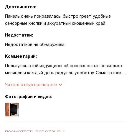
Достоинства:
Панель очень понравилась: быстро греет, удобные
сенсорные кнопки и аккуратный скошенный край
Недостатки:
Недостатков не обнаружила
Комментарий:
Пользуюсь этой индукционной поверхностью несколько
месяцев и каждый день радуюсь удобству. Сама готовка
стала быстрее: нагрев моментальный, время экономится,
Читать отзыв полностью
и это заметно при утренней спешке и при семейных
ужинах. Сенсорное управление простое — настраивать
Фотографии и видео:
мощность и таймер удобно одной рукой, подсветка
помогает вечером. Автоматика закипания реально
облегчает заботы: можно заняться другим, пока вода не
убежит, и не переживать о пригоревших блюдах. Функция
быстрого разогрева выручает, когда нужно быстро