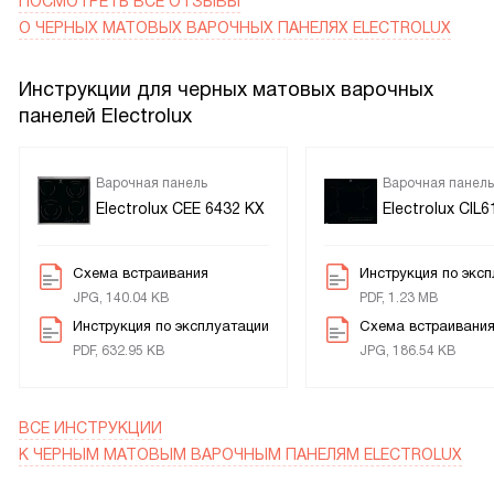
ПОСМОТРЕТЬ ВСЕ ОТЗЫВЫ
вскипятить воду или разогреть сковороду, а режим
О ЧЕРНЫХ МАТОВЫХ ВАРОЧНЫХ ПАНЕЛЯХ ELECTROLUX
Stop&Go удобно использовать, если нужно на короткое
время отвлечься и вернуться к готовке. Особенно
Инструкции для черных матовых варочных
понравилась индикация остаточного тепла — видно,
панелей Electrolux
какие зоны ещё горячие, это добавляет безопасности.
Управление вытяжкой по беспроводной связке работает
незаметно и удобно: вытяжка автоматически
Варочная панель
Варочная панель
подстраивается под режим приготовления, и кухонный
Electrolux CEE 6432 KX
Electrolux CIL
воздух становится чище без лишних манипуляций.
Схема встраивания
Инструкция по экс
JPG, 140.04 KB
PDF, 1.23 MB
Инструкция по эксплуатации
Схема встраивани
PDF, 632.95 KB
JPG, 186.54 KB
ВСЕ ИНСТРУКЦИИ
К ЧЕРНЫМ МАТОВЫМ ВАРОЧНЫМ ПАНЕЛЯМ ELECTROLUX