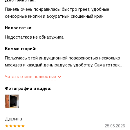
Достоинства:
Панель очень понравилась: быстро греет, удобные
сенсорные кнопки и аккуратный скошенный край
Недостатки:
Недостатков не обнаружила
Комментарий:
Пользуюсь этой индукционной поверхностью несколько
месяцев и каждый день радуюсь удобству. Сама готовка
стала быстрее: нагрев моментальный, время экономится,
Читать отзыв полностью
и это заметно при утренней спешке и при семейных
ужинах. Сенсорное управление простое — настраивать
Фотографии и видео:
мощность и таймер удобно одной рукой, подсветка
помогает вечером. Автоматика закипания реально
облегчает заботы: можно заняться другим, пока вода не
убежит, и не переживать о пригоревших блюдах. Функция
Дарина
быстрого разогрева выручает, когда нужно быстро
25.05.2026
вскипятить воду или разогреть сковороду, а режим