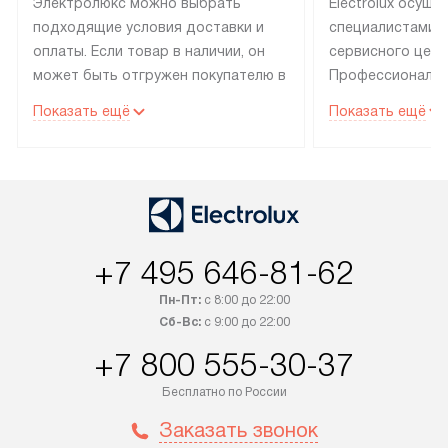
Электролюкс можно выбрать
Electrolux осуще
подходящие условия доставки и
специалистами 
оплаты. Если товар в наличии, он
сервисного цент
может быть отгружен покупателю в
Профессиональн
течение трех дней. Техника со
гарантия долгой
Показать ещё
Показать ещё
специальным лейблом
эксплуатации те
доставляется бесплатно по
техника со спец
Москве. Выезд за МКАД
подключается б
оплачивается дополнительно.
мастера за МКА
Возможна доставка товаров по
дополнительную 
России.
+7 495 646-81-62
Пн-Пт:
с 8:00 до 22:00
Сб-Вс:
с 9:00 до 22:00
+7 800 555-30-37
Бесплатно по России
Заказать звонок