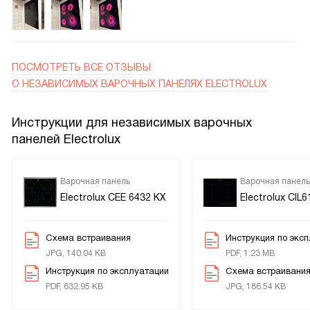
попробовала режим Stop&Go: пришлось на пару минут
выйти, и когда вернулась, все было на паузе — никакого
переживания за пригоревшую еду.
ПОСМОТРЕТЬ ВСЕ ОТЗЫВЫ
О НЕЗАВИСИМЫХ ВАРОЧНЫХ ПАНЕЛЯХ ELECTROLUX
Инструкции для независимых варочных
панелей Electrolux
Варочная панель
Варочная панель
Electrolux CEE 6432 KX
Electrolux CIL
Схема встраивания
Инструкция по экс
JPG, 140.04 KB
PDF, 1.23 MB
Инструкция по эксплуатации
Схема встраивани
PDF, 632.95 KB
JPG, 186.54 KB