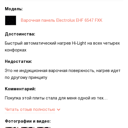
Stop&Go удобно использовать, если нужно на короткое
Модель:
время отвлечься и вернуться к готовке. Особенно
понравилась индикация остаточного тепла — видно,
Варочная панель Electrolux EHF 6547 FXK
какие зоны ещё горячие, это добавляет безопасности.
Управление вытяжкой по беспроводной связке работает
Достоинства:
незаметно и удобно: вытяжка автоматически
Быстрый автоматический нагрев Hi‑Light на всех четырех
подстраивается под режим приготовления, и кухонный
конфорках
воздух становится чище без лишних манипуляций.
Недостатки:
Это не индукционная варочная поверхность, нагрев идет
по другому принципу
Комментарий:
Покупка этой плиты стала для меня одной из тех
домашних мелочей, которые неожиданно делают жизнь
Читать отзыв полностью
проще. Утром, когда надо быстро сварить кашу и
приготовить кофе, мне нравится, что конфорки
Фотографии и видео:
нагреваются очень оперативно. Однажды в будний хаос я