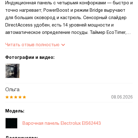
Индукционная панель с четырьмя конфорками — быстро и
точно нагревает; PowerBoost и режим Bridge выручают
для больших сковород и кастрюль. Сенсорный слайдер
DirectAccess удобен, есть 14 уровней мощности и
автоматическое определение посуды. Таймер EcoTimer,
подсветка управления и индикатор остаточного тепла
Читать отзыв полностью
добавляют уверенности. Защита от детей, блокировка и
управление вытяжкой через Hob2Hood — спокойнее,
Фотографии и видео:
когда гости приходят.
Ольга
08.06.2026
Модель:
Варочная панель Electrolux EIS62443