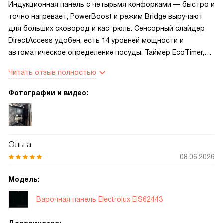
Индукционная панель с четырьмя конфорками — быстро и
точно нагревает; PowerBoost и режим Bridge выручают
для больших сковород и кастрюль. Сенсорный слайдер
DirectAccess удобен, есть 14 уровней мощности и
автоматическое определение посуды. Таймер EcoTimer,
подсветка управления и индикатор остаточного тепла
Читать отзыв полностью
добавляют уверенности. Защита от детей, блокировка и
управление вытяжкой через Hob2Hood — спокойнее,
Фотографии и видео:
когда гости приходят.
Ольга
08.06.2026
Модель:
Варочная панель Electrolux EIS62443