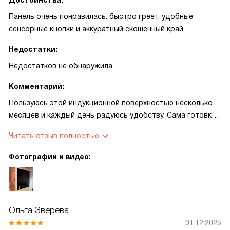
Достоинства:
Панель очень понравилась: быстро греет, удобные
сенсорные кнопки и аккуратный скошенный край
Недостатки:
Недостатков не обнаружила
Комментарий:
Пользуюсь этой индукционной поверхностью несколько
месяцев и каждый день радуюсь удобству. Сама готовка
стала быстрее: нагрев моментальный, время экономится,
Читать отзыв полностью
и это заметно при утренней спешке и при семейных
ужинах. Сенсорное управление простое — настраивать
Фотографии и видео:
мощность и таймер удобно одной рукой, подсветка
помогает вечером. Автоматика закипания реально
облегчает заботы: можно заняться другим, пока вода не
убежит, и не переживать о пригоревших блюдах. Функция
Ольга Зверева
быстрого разогрева выручает, когда нужно быстро
01.12.2025
вскипятить воду или разогреть сковороду, а режим