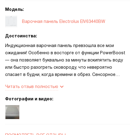
Stop&Go удобно использовать, если нужно на короткое
Модель:
время отвлечься и вернуться к готовке. Особенно
понравилась индикация остаточного тепла — видно,
Варочная панель Electrolux EIV63440BW
какие зоны ещё горячие, это добавляет безопасности.
Управление вытяжкой по беспроводной связке работает
Достоинства:
незаметно и удобно: вытяжка автоматически
Индукционная варочная панель превзошла все мои
подстраивается под режим приготовления, и кухонный
ожидания! Особенно в восторге от функции PowerBoost
воздух становится чище без лишних манипуляций.
— она позволяет буквально за минуты вскипятить воду
или быстро разогреть сковороду, что невероятно
спасает в будни, когда времени в обрез. Сенсорное
управление работает безупречно: отклик мгновенный,
Читать отзыв полностью
даже если пальцы слегка влажные. Очень удобно, что
панель управления расположена спереди справа — не
Фотографии и видео:
нужно тянуться через всю поверхность или опасаться,
что в процессе готовки случайно задену кнопки. Функция
автоматического определения посуды тоже оказалась не
маркетинговым ходом, а настоящей находкой: панель
сама распознаёт, где стоит кастрюля, и активирует