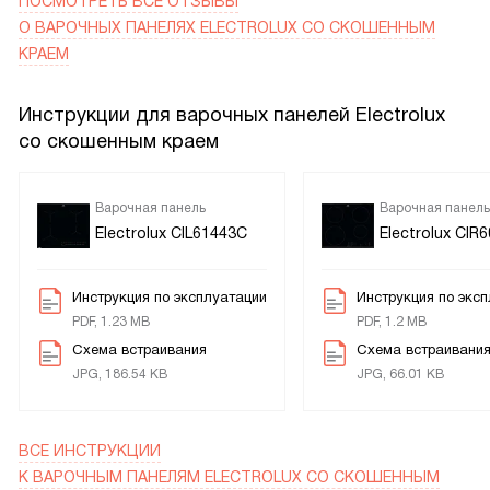
ПОСМОТРЕТЬ ВСЕ ОТЗЫВЫ
только нужную зону, что экономит и энергию, и время.
О ВАРОЧНЫХ ПАНЕЛЯХ ELECTROLUX СО СКОШЕННЫМ
Отдельно хочется отметить наличие EcoTimer — он не
КРАЕМ
только отсчитывает время, но и автоматически
выключает конфорку по завершении, что особенно ценно,
Инструкции для варочных панелей Electrolux
когда отвлекаешься на детей или звонок. Индикация
со скошенным краем
остаточного тепла CleverHeat™ — ещё один плюс: я
всегда знаю, где поверхность ещё горячая, и это
безопасно для всей семьи.
Варочная панель
Варочная панель
Electrolux CIL61443C
Electrolux CIR
Инструкция по эксплуатации
Инструкция по экс
PDF, 1.23 MB
PDF, 1.2 MB
Схема встраивания
Схема встраивани
JPG, 186.54 KB
JPG, 66.01 KB
ВСЕ ИНСТРУКЦИИ
К ВАРОЧНЫМ ПАНЕЛЯМ ELECTROLUX СО СКОШЕННЫМ