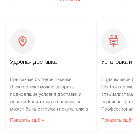
Удобная доставка
Установка и н
При заказе бытовой техники
Подключение бы
Электролюкс можно выбрать
Electrolux осуще
подходящие условия доставки и
специалистами 
оплаты. Если товар в наличии, он
сервисного цент
может быть отгружен покупателю в
Профессиональн
течение трех дней. Техника со
гарантия долгой
Показать ещё
Показать ещё
специальным лейблом
эксплуатации те
доставляется бесплатно по
техника со спец