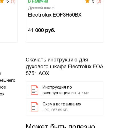
5
(1)
В наличии
5
(3)
В нали
Духовой шкаф
Духово
Electrolux EOF3H50BX
Elect
41 000
руб.
50 40
Скачать инструкцию для
духового шкафа
Electrolux EOA
5751 AOX
й
нешнего
рое
Инструкция по
эксплуатации
PDF, 4.7 MB
Моя
Схема встраивания
JPG, 267.69 KB
Может быть полезно