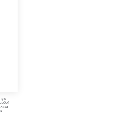
рную
 собой
аказа
 в