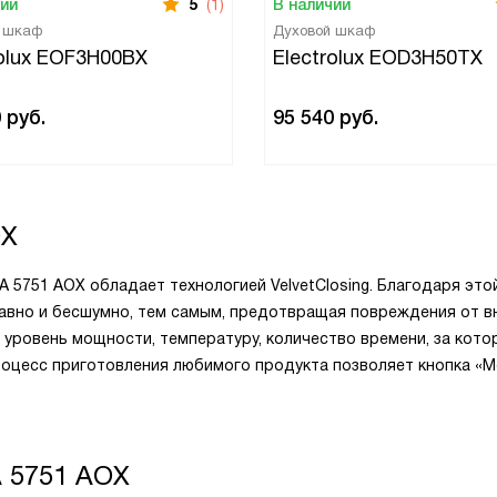
чии
5
(1)
В наличии
й шкаф
Духовой шкаф
rolux EOF3H00BX
Electrolux EOD3H50TX
0
руб.
95 540
руб.
OX
 5751 AOX обладает технологией VelvetClosing. Благодаря это
лавно и бесшумно, тем самым, предотвращая повреждения от в
уровень мощности, температуру, количество времени, за кото
роцесс приготовления любимого продукта позволяет кнопка «
A 5751 AOX