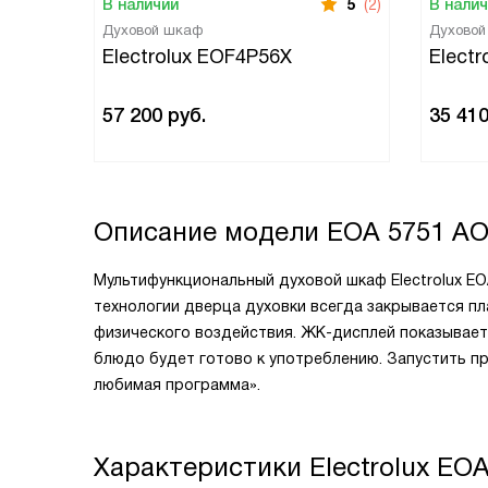
В наличии
5
(2)
В нали
Духовой шкаф
Духово
Electrolux EOF4P56X
Elect
57 200
руб.
35 41
Описание модели
EOA 5751 A
Мультифункциональный духовой шкаф Electrolux EOA
технологии дверца духовки всегда закрывается п
физического воздействия. ЖК-дисплей показывает 
блюдо будет готово к употреблению. Запустить п
любимая программа».
Характеристики
Electrolux EO