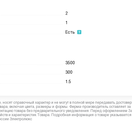
2
1
Есть
3500
300
1.5
 носят справочный характер и не могут в полной мере передавать достове
вара, включая цвета, размеры и формы. Фирма-производитель оставляет за
лектацию товара без предварительного уведомления. Перед оформлением З
йств и характеристик Товара. Подробная информация о товаре указывается
России Электролюкс