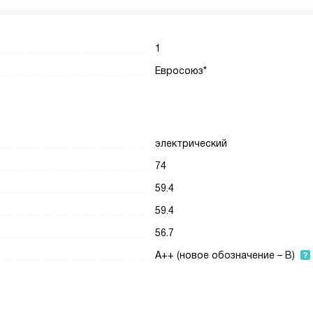
1
Евросоюз*
электрический
74
59.4
59.4
56.7
A++ (новое обозначение – B)