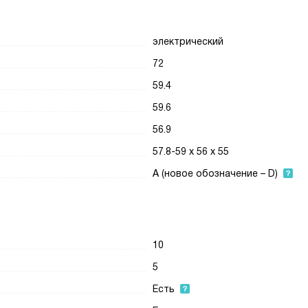
электрический
72
59.4
59.6
56.9
57.8-59 x 56 x 55
A (новое обозначение – D)
10
5
Есть