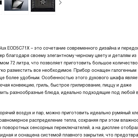
olux EOD5C71X – это сочетание современного дизайна и передо
ер благодаря своему элегантному черному цвету и деталям из
мом 72 литра, что позволяет приготовить большое количеств
гко разместить все необходимое. Прибор оснащен галогенным
ще более удобным. Особенностью этого духового шкафа являе
ючая конвекцию, гриль, быстрое грилирование, пиццу и даже
вить разнообразные блюда, идеально подходящие под любой в
орячий воздух и пар, можно приготовить идеально румяный хл
 равномерное распределение тепла, сохраняя при этом влажно
 поворотных сенсорных переключателей, а на дисплее отобра
идная и оснащена системой плавного закрытия, что предотвр