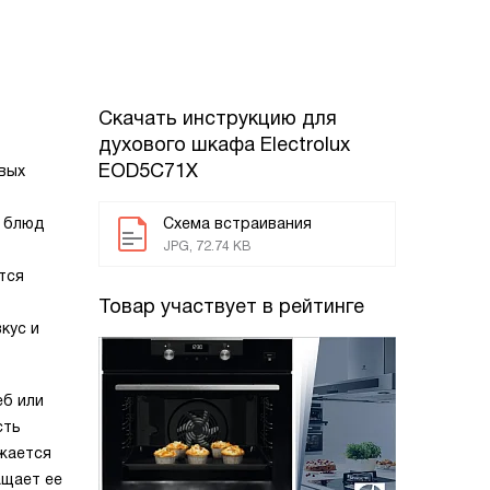
Скачать инструкцию для
духового шкафа
Electrolux
EOD5C71X
вых
о блюд
Схема встраивания
JPG, 72.74 KB
тся
Товар участвует в рейтинге
кус и
еб или
сть
жается
ащает ее