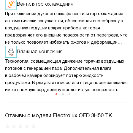
Вентилятор охлаждения
При включении духового шкафа вентилятор охлаждения
автоматически запускается, обеспечивая своеобразную
воздушную подушку вокруг прибора, которая
предохраняет его внешние поверхности от перегрева, что
не только позволяет избежать ожогов и деформации
кухонного гарнитура, но и помогает сократить
Влажная конвекция
теплопотери, а значит и снизить расход электроэнергии
Технология, совмещающая движение горячих воздушных
при приготовлении пищи.
потоков с генерацией пара. Дополнительная влага
в рабочей камере блокирует потерю жидкости
продуктами. В результате мясо или птица после запекания
имеют нежную сердцевину и золотистую поверхность.
Опция также помогает тесту лучше подниматься
и позволяет щадящим образом подогреть уже
приготовленные блюда, чтобы они не стали жесткими или
Отзывы о модели Electrolux OED 3H50 TK
сухими.