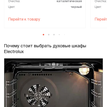
Очистка:
каталитическая
Очистка:
Цвет:
черный
Цвет:
Перейти к товару
Перейт
Почему стоит выбрать духовые шкафы
Electrolux