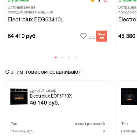
В наличии
5
(2)
В налич
Встраиваемая
Встраива
посудомоечная машина
посудомо
Electrolux EEG63410L
Electr
64 410
руб.
45 380
С этим товаром сравнивают
Духовой шкаф
Electrolux EOF5F70X
46 140
руб.
Тип:
электрический
Тип:
Режимы, шт:
8
Режимы,