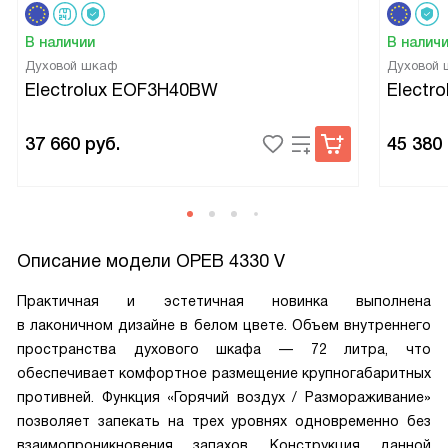
В наличии
В налич
Духовой шкаф
Духовой
Electrolux EOF3H40BW
Electr
37 660
руб.
45 380
Описание модели
OPEB 4330 V
Практичная и эстетичная новинка выполнена
в лаконичном дизайне в белом цвете. Объем внутреннего
пространства духового шкафа — 72 литра, что
обеспечивает комфортное размещение крупногабаритных
противней. Функция «Горячий воздух / Размораживание»
позволяет запекать на трех уровнях одновременно без
взаимопроникновения запахов. Конструкция данной