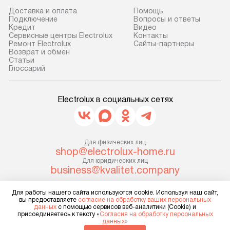
транспортной компании в г. Москва.
Готовые коммун
Доставка и оплата
Помощь
Подключение
Вопросы и ответы
Пожалуйста, уточняйте условия
предполагают, в
Кредит
Видео
доставки у менеджера при
от категории, на
Сервисные центры Electrolux
Контакты
Ремонт Electrolux
Сайты-партнеры
оформлении заказа.
установленной р
Возврат и обмен
к воде, крана и 
Cтатьи
В оговоренный день служба
Глоссарий
слива. Стандарт
доставки доставит упакованный
включает в себя:
прибор до двери или прихожей.
транспортировоч
Electrolux в социальных сетях
Если необходимо переместить
разблокировку п
прибор до места установки,
соединение отде
пожалуйста, предварительно
монтаж техники 
уточните это с менеджером.
Для физических лиц
на место с пров
shop@electrolux-home.ru
За данную услугу взимается
подключение к 
Для юридических лиц
дополнительная плата. Важно
business@kvalitet.company
коммуникациям, 
учитывать, что если размеры
и консультацию 
прибора не позволяют ему пройти
Для работы нашего сайта используются cookie. Используя наш сайт,
НАПИСАТЬ РУКОВОДСТВУ
В стандартную у
вы предоставляете
согласие на обработку ваших персональных
через дверной проем, сотрудники
не включаются: 
данных
с помощью сервисов веб-аналитики (Cookie) и
присоединяетесь к тексту «
Согласия на обработку персональных
транспортной службы не могут
Политика конфиденциальности
коммуникаций, 
данных
»
демонтировать дверцы, ручки или
Условия продажи