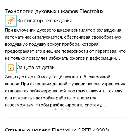
Технологии духовых шкафов Electrolux
Вентилятор охлаждения
При включении духового шкафа вентилятор охлаждения
автоматически запускается, обеспечивая своеобразную
воздушную подушку вокруг прибора, которая
предохраняет его внешние поверхности от перегрева, что
не только позволяет избежать ожогов и деформации
кухонного гарнитура, но и помогает сократить
Защита от детей
теплопотери, а значит и снизить расход электроэнергии
Защиту от детей могут ещё называть блокировкой
при приготовлении пищи.
кнопок. При активации данной функции панель управления
становится заблокированной, поэтому включить технику
или изменить настройки работы становится
невозможным. Чтобы разблокировать систему,
необходимо нажать на ряд кнопок. Так ребёнок случайно
не включит технику, что гарантирует безопасность.
Отзывы о модели Electrolux OPEB 4330 V